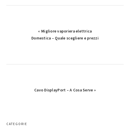
Previous
« Migliore vaporiera elettrica
Post:
Domestica – Quale scegliere e prezzi
Next
Cavo DisplayPort – A Cosa Serve​ »
Post:
primary
CATEGORIE