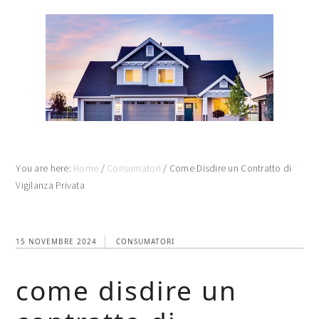
Skip
Skip
Skip
to
to
to
main
primary
footer
content
sidebar
You are here:
Home
/
Consumatori
/
Come Disdire un Contratto di
Vigilanza Privata
15 NOVEMBRE 2024
CONSUMATORI
come disdire un