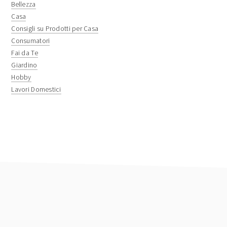
sidebar
Bellezza
Casa
Consigli su Prodotti per Casa
Consumatori
Fai da Te
Giardino
Hobby
Lavori Domestici
footer