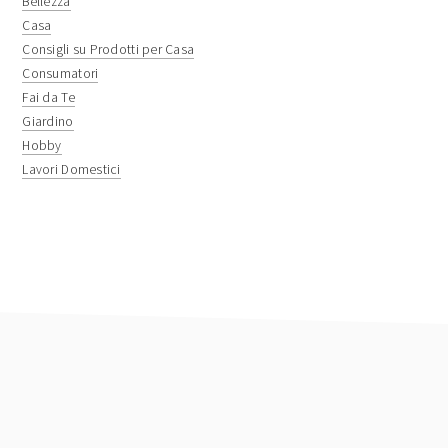
sidebar
Bellezza
Casa
Consigli su Prodotti per Casa
Consumatori
Fai da Te
Giardino
Hobby
Lavori Domestici
footer