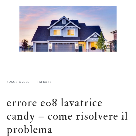
Skip
Skip
Skip
to
to
to
main
primary
footer
content
sidebar
4 AGOSTO 2026
FAI DA TE
errore e08 lavatrice
candy – come risolvere il
problema