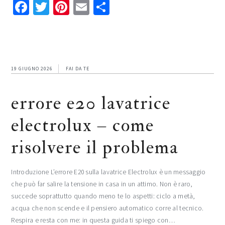
Facebook
Twitter
Pinterest
Email
Condividi
19 GIUGNO 2026
FAI DA TE
errore e20 lavatrice
electrolux​​​ – come
risolvere il problema
Introduzione L’errore E20 sulla lavatrice Electrolux è un messaggio
che può far salire la tensione in casa in un attimo. Non è raro,
succede soprattutto quando meno te lo aspetti: ciclo a metà,
acqua che non scende e il pensiero automatico corre al tecnico.
Respira e resta con me: in questa guida ti spiego con…