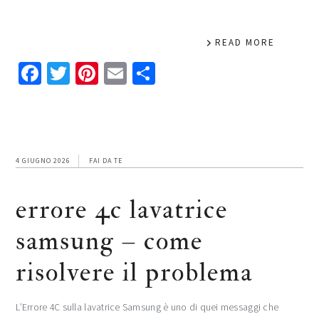
READ MORE
Facebook
Twitter
Pinterest
Email
Condividi
4 GIUGNO 2026
FAI DA TE
errore 4c lavatrice
samsung​​​ – come
risolvere il problema
L’Errore 4C sulla lavatrice Samsung è uno di quei messaggi che