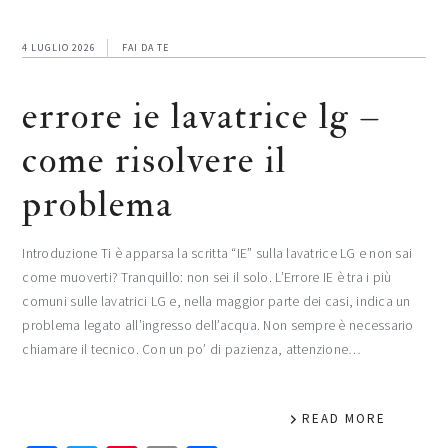
4 LUGLIO 2026
FAI DA TE
errore ie lavatrice lg –
come risolvere il
problema
Introduzione Ti è apparsa la scritta “IE” sulla lavatrice LG e non sai
come muoverti? Tranquillo: non sei il solo. L’Errore IE è tra i più
comuni sulle lavatrici LG e, nella maggior parte dei casi, indica un
problema legato all’ingresso dell’acqua. Non sempre è necessario
chiamare il tecnico. Con un po’ di pazienza, attenzione…
READ MORE