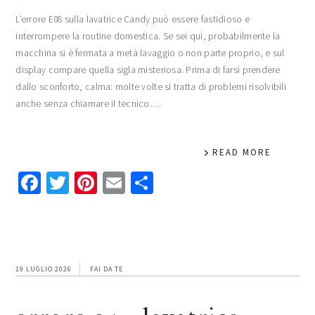
L’errore E08 sulla lavatrice Candy può essere fastidioso e
interrompere la routine domestica. Se sei qui, probabilmente la
macchina si è fermata a metà lavaggio o non parte proprio, e sul
display compare quella sigla misteriosa. Prima di farsi prendere
dallo sconforto, calma: molte volte si tratta di problemi risolvibili
anche senza chiamare il tecnico….
READ MORE
Facebook
Twitter
Pinterest
Email
Condividi
19 LUGLIO 2026
FAI DA TE