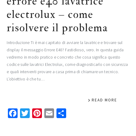
errore e40 lavatrice
electrolux​​​ – come
risolvere il problema
Introduzione Ti è mai capitato di avviare la lavatrice e trovare sul
display il messaggio Errore E40? Fastidioso, vero. In questa guida
vedremo in modo pratico e concreto che cosa significa questo
codice sulle lavatrici Electrolux, come diagnosticarlo con sicurezza
e quali interventi provare a casa prima di chiamare un tecnico.
L’obiettivo è che tu…
READ MORE
Facebook
Twitter
Pinterest
Email
Condividi