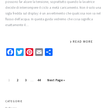
possono far alzare la tensione, soprattutto quando la lavatrice
decide di interrompere il ciclo a metà caricamento. Non è solo una
sigla fredda sul display: è un avvertimento che qualcosa non va nel
flusso dell’acqua. In questa guida vedremo che cosa significa
esattamente il…
READ MORE
Facebook
Twitter
Pinterest
Email
Condividi
Interim
Page
Page
Page
Page
Go
1
2
3
…
44
Next Page »
pages
to
omitted
primary
CATEGORIE