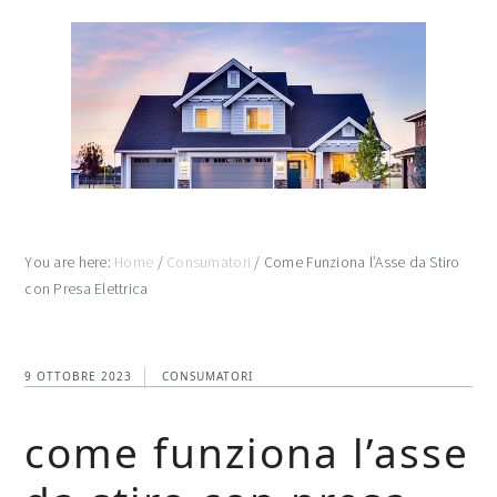
Skip
Skip
Skip
to
to
to
main
primary
footer
content
sidebar
You are here:
Home
/
Consumatori
/
Come Funziona l’Asse da Stiro
con Presa Elettrica
9 OTTOBRE 2023
CONSUMATORI
come funziona l’asse