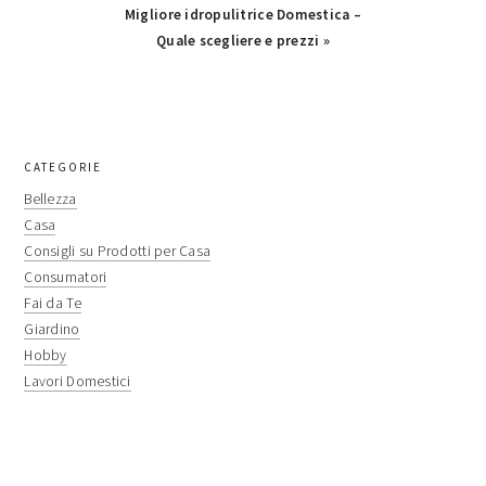
Next
Migliore idropulitrice Domestica –
Post:
Quale scegliere e prezzi »
primary
CATEGORIE
sidebar
Bellezza
Casa
Consigli su Prodotti per Casa
Consumatori
Fai da Te
Giardino
Hobby
Lavori Domestici