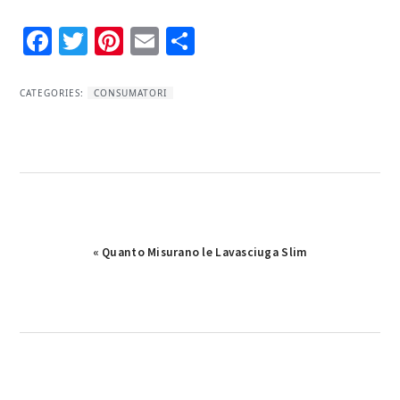
Facebook
Twitter
Pinterest
Email
Condividi
CATEGORIES:
CONSUMATORI
Previous
« Quanto Misurano le Lavasciuga Slim
Post: