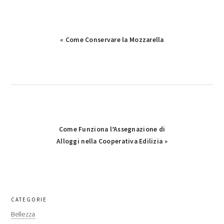
Previous
« Come Conservare la Mozzarella
Post:
Next
Come Funziona l’Assegnazione di
Post:
Alloggi nella Cooperativa Edilizia »
primary
CATEGORIE
sidebar
Bellezza