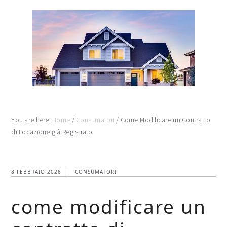
Skip
Skip
Skip
to
to
to
main
primary
footer
content
sidebar
You are here:
Home
/
Consumatori
/
Come Modificare un Contratto
di Locazione già Registrato
8 FEBBRAIO 2026
CONSUMATORI
come modificare un