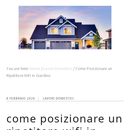
Skip
Skip
Skip
to
to
to
main
primary
footer
content
sidebar
You are here:
Home
/
Lavori Domestici
/
Come Posizionare un
Ripetitore WiFi in Giardino
8 FEBBRAIO 2026
LAVORI DOMESTICI
come posizionare un