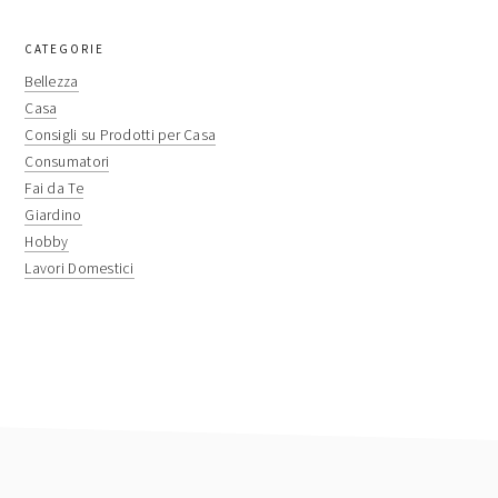
primary
CATEGORIE
sidebar
Bellezza
Casa
Consigli su Prodotti per Casa
Consumatori
Fai da Te
Giardino
Hobby
Lavori Domestici