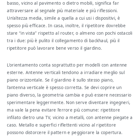
basso, vicino al pavimento o dietro mobili, significa far
attraversare al segnale più materiale e più riflessioni.
Un’altezza media, simile a quella a cui usi i dispositivi, è
spesso più efficace. In casa, inoltre, il ripetitore dovrebbe
stare “in vista” rispetto al router, o almeno con pochi ostacoli
tra i due: più è pulito il collegamento di backhaul, più il
ripetitore può lavorare bene verso il giardino.
L’orientamento conta soprattutto per modelli con antenne
esterne. Antenne verticali tendono a irradiare meglio sul
piano orizzontale. Se il giardino è sullo stesso piano,
l’antenna verticale è spesso corretta. Se devi coprire un
piano diverso, la geometria cambia e può essere necessario
sperimentare leggermente. Non serve diventare ingegneri,
ma vale la pena evitare l’errore più comune: ripetitore
infilato dietro una TV, vicino a metalli, con antenne piegate a
caso. Metallo e superfici riflettenti vicino al ripetitore
possono distorcere il pattern e peggiorare la copertura.