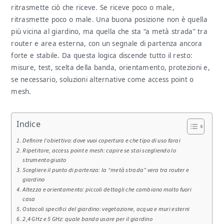
ritrasmette ciò che riceve. Se riceve poco o male,
ritrasmette poco o male. Una buona posizione non è quella
più vicina al giardino, ma quella che sta “a metà strada” tra
router e area esterna, con un segnale di partenza ancora
forte e stabile. Da questa logica discende tutto il resto:
misure, test, scelta della banda, orientamento, protezioni e,
se necessario, soluzioni alternative come access point o
mesh.
Indice
Definire l’obiettivo: dove vuoi copertura e che tipo di uso farai
Ripetitore, access point e mesh: capire se stai scegliendo lo
strumento giusto
Scegliere il punto di partenza: la “metà strada” vera tra router e
giardino
Altezza e orientamento: piccoli dettagli che cambiano molto fuori
casa
Ostacoli specifici del giardino: vegetazione, acqua e muri esterni
2,4 GHz e 5 GHz: quale banda usare per il giardino