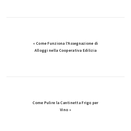
Previous
« Come Funziona l’Assegnazione di
Post:
Alloggi nella Cooperativa Edilizia
Next
Come Pulire la Cantinetta Frigo per
Post:
Vino »