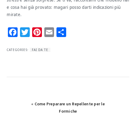
e cosa hai già provato: magari posso darti indicazioni più
mirate.
Facebook
Twitter
Pinterest
Email
Condividi
CATEGORIES:
FAI DA TE
Previous
« Come Preparare un Repellente per le
Post:
Formiche