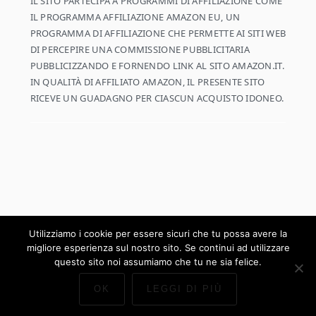
IL SITO PARTECIPA A PROGRAMMI DI AFFILIAZIONE COME
IL PROGRAMMA AFFILIAZIONE AMAZON EU, UN
PROGRAMMA DI AFFILIAZIONE CHE PERMETTE AI SITI WEB
DI PERCEPIRE UNA COMMISSIONE PUBBLICITARIA
PUBBLICIZZANDO E FORNENDO LINK AL SITO AMAZON.IT.
IN QUALITÀ DI AFFILIATO AMAZON, IL PRESENTE SITO
RICEVE UN GUADAGNO PER CIASCUN ACQUISTO IDONEO.
Utilizziamo i cookie per essere sicuri che tu possa avere la
migliore esperienza sul nostro sito. Se continui ad utilizzare
COPYRIGHT © 2026 ·
COOKD PRO THEME
SU
GENESIS FRAMEWORK
·
WORDPRESS
·
LOG IN
questo sito noi assumiamo che tu ne sia felice.
OK
LEGGI DI PIÙ