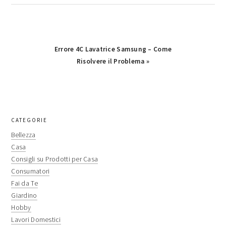
Next
Errore 4C Lavatrice Samsung​​​ – Come
Post:
Risolvere il Problema »
primary
CATEGORIE
sidebar
Bellezza
Casa
Consigli su Prodotti per Casa
Consumatori
Fai da Te
Giardino
Hobby
Lavori Domestici