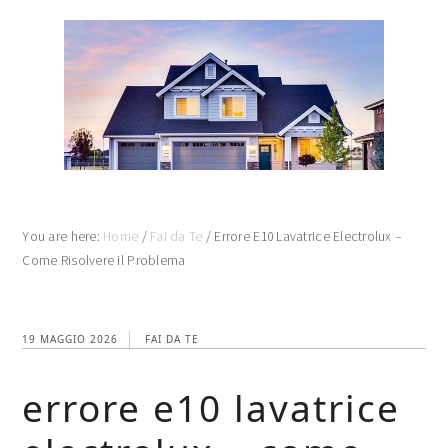
Skip
Skip
Skip
to
to
to
main
primary
footer
content
sidebar
You are here:
Home
/
Fai da Te
/
Errore E10 Lavatrice Electrolux​​​ –
Come Risolvere il Problema
19 MAGGIO 2026
FAI DA TE
errore e10 lavatrice