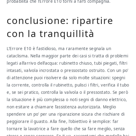
probabilità che l’Errore E10 torni a farti compagnia.
conclusione: ripartire
con la tranquillità
L’Errore E10 è fastidioso, ma raramente segnala un
cataclisma. Nella maggior parte dei casi si tratta di problemi
legati all’arrivo dell’acqua: rubinetto chiuso, tubi piegati, filtri
intasati, valvola incrostata o pressostato ostruito. Con un po’
di attenzione puoi risolvere da solo molte situazioni: spegni
la corrente, controlla il rubinetto, pulisci i filtri, verifica il tubo
e, se sei pratico, controlla la valvola o il pressostato. Se però
la situazione è più complessa o noti segni di danno elettrico,
non esitare a chiamare l’assistenza autorizzata. Meglio
spendere un po’ per una riparazione sicura che rischiare di
peggiorare il guasto. Alla fine, l’obiettivo è semplice: far
tornare la lavatrice a fare quello che sa fare meglio, senza
stress e senza sorprese. Se ti va, raccontami che modello hai