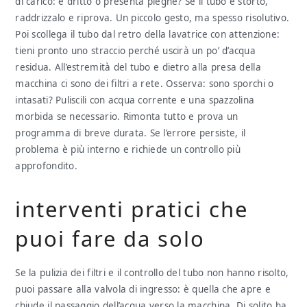
di carico: è dritto o presenta pieghe? Se il tubo è storto,
raddrizzalo e riprova. Un piccolo gesto, ma spesso risolutivo.
Poi scollega il tubo dal retro della lavatrice con attenzione:
tieni pronto uno straccio perché uscirà un po’ d’acqua
residua. All’estremità del tubo e dietro alla presa della
macchina ci sono dei filtri a rete. Osserva: sono sporchi o
intasati? Puliscili con acqua corrente e una spazzolina
morbida se necessario. Rimonta tutto e prova un
programma di breve durata. Se l’errore persiste, il
problema è più interno e richiede un controllo più
approfondito.
interventi pratici che
puoi fare da solo
Se la pulizia dei filtri e il controllo del tubo non hanno risolto,
puoi passare alla valvola di ingresso: è quella che apre e
chiude il passaggio dell’acqua verso la macchina. Di solito ha