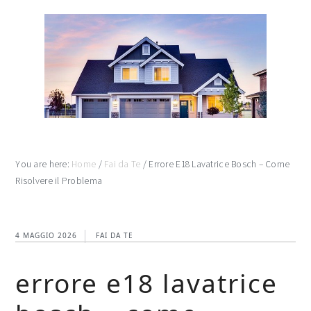
Skip
Skip
Skip
to
to
to
main
primary
footer
content
sidebar
You are here:
Home
/
Fai da Te
/
Errore E18 Lavatrice Bosch​​​ – Come
Risolvere il Problema
4 MAGGIO 2026
FAI DA TE
errore e18 lavatrice