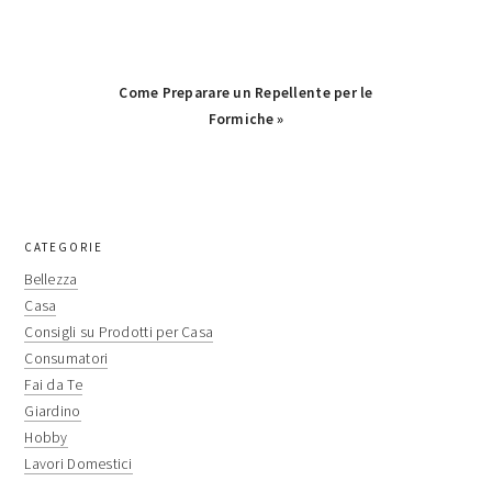
Next
Come Preparare un Repellente per le
Post:
Formiche »
primary
CATEGORIE
sidebar
Bellezza
Casa
Consigli su Prodotti per Casa
Consumatori
Fai da Te
Giardino
Hobby
Lavori Domestici