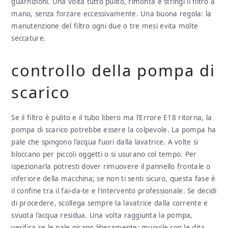
guarnizioni. Una volta tutto pulito, rimonta e stringi il filtro a
mano, senza forzare eccessivamente. Una buona regola: la
manutenzione del filtro ogni due o tre mesi evita molte
seccature.
controllo della pompa di
scarico
Se il filtro è pulito e il tubo libero ma l’Errore E18 ritorna, la
pompa di scarico potrebbe essere la colpevole. La pompa ha
pale che spingono l’acqua fuori dalla lavatrice. A volte si
bloccano per piccoli oggetti o si usurano col tempo. Per
ispezionarla potresti dover rimuovere il pannello frontale o
inferiore della macchina; se non ti senti sicuro, questa fase è
il confine tra il fai-da-te e l’intervento professionale. Se decidi
di procedere, scollega sempre la lavatrice dalla corrente e
svuota l’acqua residua. Una volta raggiunta la pompa,
verifica se le pale girano liberamente: muovile con le dita.