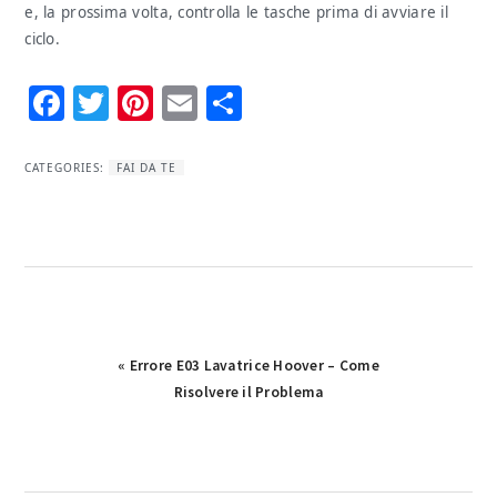
e, la prossima volta, controlla le tasche prima di avviare il
ciclo.
Facebook
Twitter
Pinterest
Email
Condividi
CATEGORIES:
FAI DA TE
Previous
« Errore E03 Lavatrice Hoover – Come
Post:
Risolvere il Problema