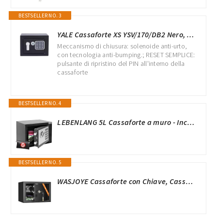
BESTSELLER NO. 3
YALE Cassaforte XS YSV/170/DB2 Nero, con Tastiera Digitale, Indicatori di Luce a LED, Fissaggi a Parete e Pavimento, Capacità di 3.8 L, Dim Interne 170 x 230 x 170 mm, Mini, Versione Corrente
Meccanismo di chiusura: solenoide anti-urto,
con tecnologia anti-bumping.; RESET SEMPLICE:
pulsante di ripristino del PIN all'interno della
cassaforte
BESTSELLER NO. 4
LEBENLANG 5L Cassaforte a muro - Incl. custodia per documenti ignifughi & chiave di emergenza I Armadio cassaforte per mobili con serratura a combinazione I Mini safe Cassaforte da armadio piccola
BESTSELLER NO. 5
WASJOYE Cassaforte con Chiave, Cassaforte a Muro con Serratura 2 Chiaves (25×35×25 cm), Cassetta di Sicurezza da Pavimento, Casa/Ufficio Casseforti da Armadio per Soldi Telefono Medicina Passaporto