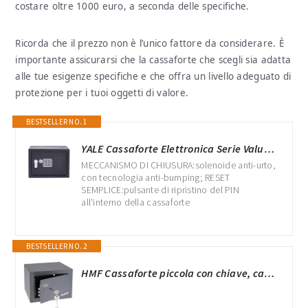
costare oltre 1000 euro, a seconda delle specifiche.
Ricorda che il prezzo non è l’unico fattore da considerare. È
importante assicurarsi che la cassaforte che scegli sia adatta
alle tue esigenze specifiche e che offra un livello adeguato di
protezione per i tuoi oggetti di valore.
BESTSELLER NO. 1
YALE Cassaforte Elettronica Serie Value Media YSV/250/DB2 Nero, Tastiera Digitale, Indicatori di Luce a LED, Bulloni di Bloccaggio in Acciaio, Chiave di Emergenza, Fissaggio a Parete e Pavimento
MECCANISMO DI CHIUSURA:solenoide anti-urto,
con tecnologia anti-bumping; RESET
SEMPLICE:pulsante di ripristino del PIN
all'interno della cassaforte
BESTSELLER NO. 2
HMF Cassaforte piccola con chiave, cassaforte da armadio | 23 x 17 x 17 cm | Anthracite