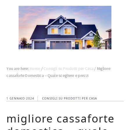
Skip
Skip
Skip
to
to
to
main
primary
footer
content
sidebar
You are here:
Home
/
Consigli su Prodotti per Casa
/
Migliore
cassaforte Domestica – Quale scegliere e prezzi
1 GENNAIO 2024
CONSIGLI SU PRODOTTI PER CASA
migliore cassaforte