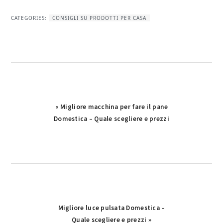
CATEGORIES:
CONSIGLI SU PRODOTTI PER CASA
Previous
« Migliore macchina per fare il pane
Post:
Domestica – Quale scegliere e prezzi
Next
Migliore luce pulsata Domestica –
Post:
Quale scegliere e prezzi »