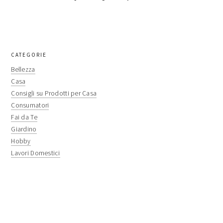
primary
CATEGORIE
sidebar
Bellezza
Casa
Consigli su Prodotti per Casa
Consumatori
Fai da Te
Giardino
Hobby
Lavori Domestici