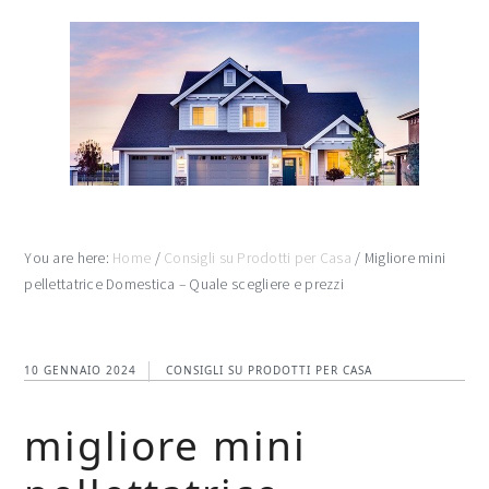
Skip
Skip
Skip
to
to
to
main
primary
footer
content
sidebar
You are here:
Home
/
Consigli su Prodotti per Casa
/
Migliore mini
pellettatrice Domestica – Quale scegliere e prezzi
10 GENNAIO 2024
CONSIGLI SU PRODOTTI PER CASA
migliore mini