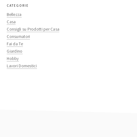
primary
CATEGORIE
sidebar
Bellezza
Casa
Consigli su Prodotti per Casa
Consumatori
Fai da Te
Giardino
Hobby
Lavori Domestici