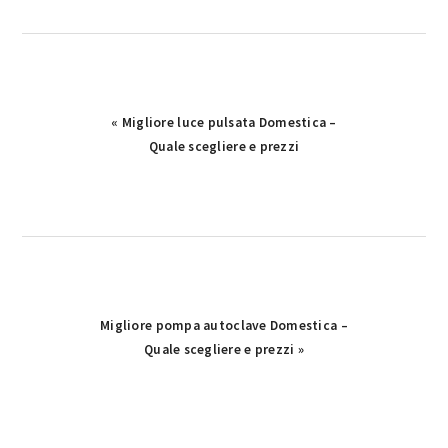
Previous
« Migliore luce pulsata Domestica –
Post:
Quale scegliere e prezzi
Next
Migliore pompa autoclave Domestica –
Post:
Quale scegliere e prezzi »