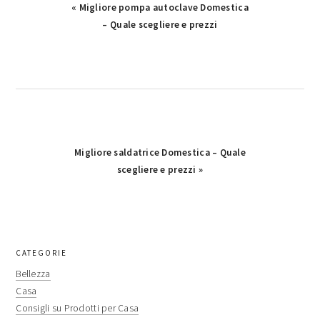
Previous
« Migliore pompa autoclave Domestica
Post:
– Quale scegliere e prezzi
Next
Migliore saldatrice Domestica – Quale
Post:
scegliere e prezzi »
primary
CATEGORIE
sidebar
Bellezza
Casa
Consigli su Prodotti per Casa