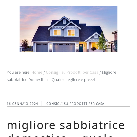
Skip
Skip
Skip
to
to
to
main
primary
footer
content
sidebar
You are here:
Home
/
Consigli su Prodotti per Casa
/
Migliore
sabbiatrice Domestica – Quale scegliere e prezzi
16 GENNAIO 2024
CONSIGLI SU PRODOTTI PER CASA
migliore sabbiatrice