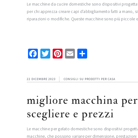
Le macchine da cucire domestiche sono dispositivi progettati pe
per chi apprezza creare capi d’abbigliamento fatti a mano, sia
riparazioni o modifiche. Queste macchine sono più piccole 
Facebook
Twitter
Pinterest
Email
Condividi
22 DICEMBRE 2023
CONSIGLI SU PRODOTTI PER CASA
migliore macchina per
scegliere e prezzi
Le macchine per gelato domestiche sono dispositivi progettat
macchine, che possono variare per dimensione, prestazioni e