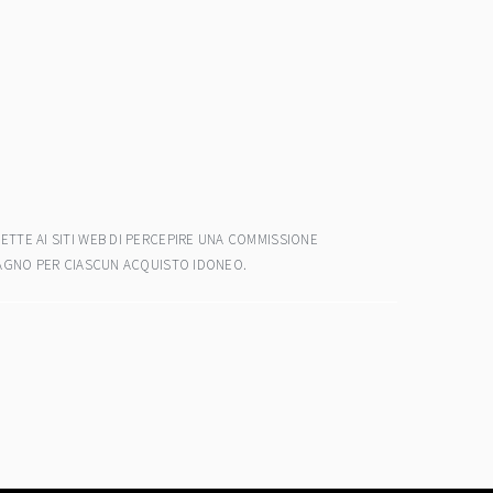
ETTE AI SITI WEB DI PERCEPIRE UNA COMMISSIONE
ADAGNO PER CIASCUN ACQUISTO IDONEO.