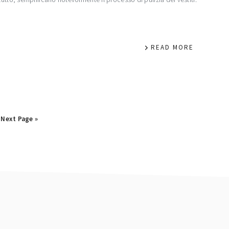
READ MORE
Go
Next Page »
to