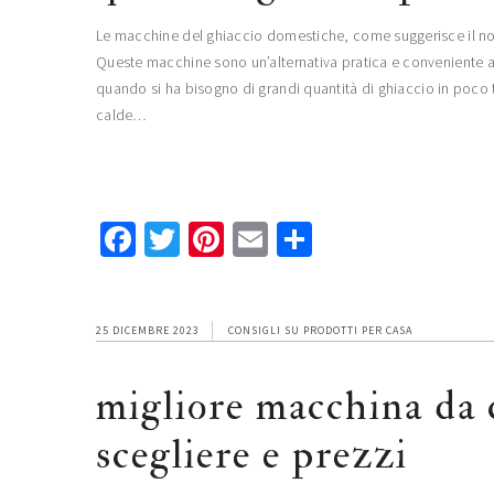
Le macchine del ghiaccio domestiche, come suggerisce il nom
Queste macchine sono un’alternativa pratica e conveniente al
quando si ha bisogno di grandi quantità di ghiaccio in poco t
calde…
Facebook
Twitter
Pinterest
Email
Condividi
25 DICEMBRE 2023
CONSIGLI SU PRODOTTI PER CASA
migliore macchina da 
scegliere e prezzi