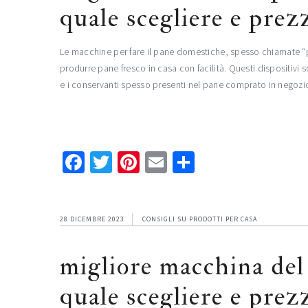
quale scegliere e prez
Le macchine per fare il pane domestiche, spesso chiamate “pa
produrre pane fresco in casa con facilità. Questi dispositivi 
e i conservanti spesso presenti nel pane comprato in negozi
Facebook
Twitter
Pinterest
Email
Condividi
28 DICEMBRE 2023
CONSIGLI SU PRODOTTI PER CASA
migliore macchina del
quale scegliere e prez