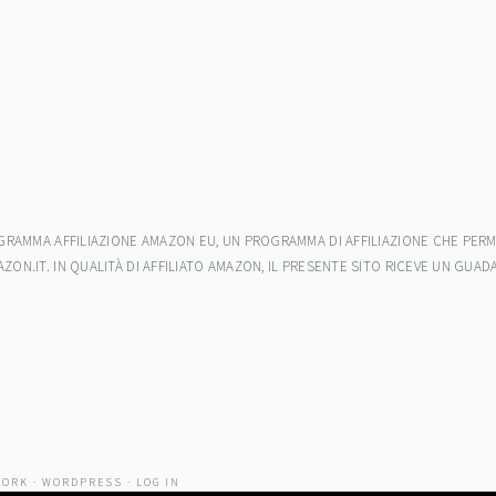
ROGRAMMA AFFILIAZIONE AMAZON EU, UN PROGRAMMA DI AFFILIAZIONE CHE PERM
AZON.IT. IN QUALITÀ DI AFFILIATO AMAZON, IL PRESENTE SITO RICEVE UN GU
WORK
·
WORDPRESS
·
LOG IN