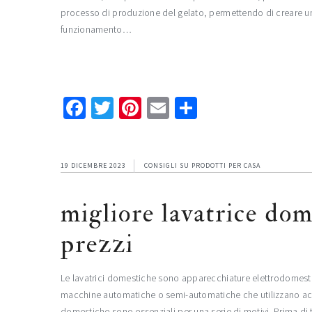
processo di produzione del gelato, permettendo di creare una
funzionamento…
Facebook
Twitter
Pinterest
Email
Condividi
19 DICEMBRE 2023
CONSIGLI SU PRODOTTI PER CASA
migliore lavatrice dom
prezzi
Le lavatrici domestiche sono apparecchiature elettrodomestiche
macchine automatiche o semi-automatiche che utilizzano acqua
domestiche sono essenziali per una serie di motivi. Prima di t