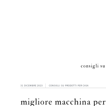
Skip
Skip
Skip
to
to
to
main
primary
footer
content
sidebar
consigli su
31 DICEMBRE 2023
CONSIGLI SU PRODOTTI PER CASA
migliore macchina per