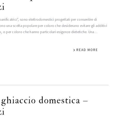
zi
nificatrici”, sono elettrodomestici progettati per consentire di
sono una scelta popolare per coloro che desiderano evitare gli additivi
o, o per coloro che hanno particolari esigenze dietetiche. Una…
READ MORE
 ghiaccio domestica –
zi