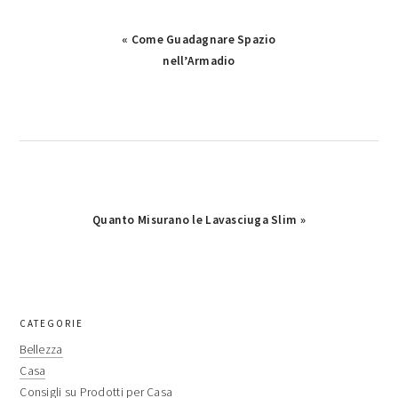
Previous
« Come Guadagnare Spazio
Post:
nell’Armadio
Next
Quanto Misurano le Lavasciuga Slim »
Post:
primary
CATEGORIE
sidebar
Bellezza
Casa
Consigli su Prodotti per Casa