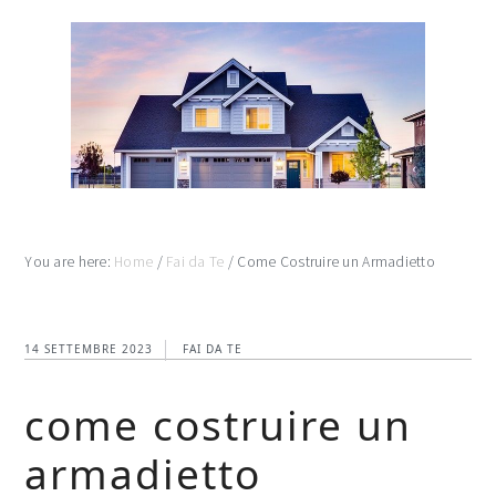
Skip
Skip
Skip
to
to
to
main
primary
footer
content
sidebar
You are here:
Home
/
Fai da Te
/
Come Costruire un Armadietto
14 SETTEMBRE 2023
FAI DA TE
come costruire un
armadietto