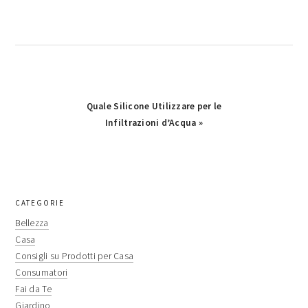
Next
Quale Silicone Utilizzare per le
Post:
Infiltrazioni d’Acqua »
primary
CATEGORIE
sidebar
Bellezza
Casa
Consigli su Prodotti per Casa
Consumatori
Fai da Te
Giardino