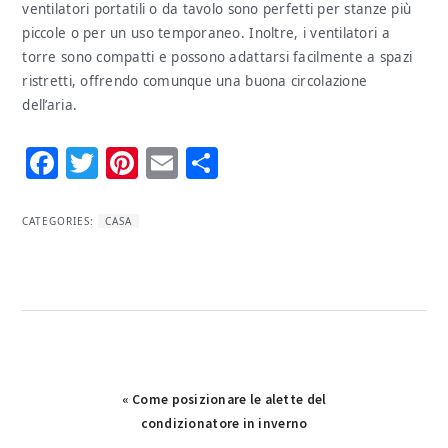
ventilatori portatili o da tavolo sono perfetti per stanze più
piccole o per un uso temporaneo. Inoltre, i ventilatori a
torre sono compatti e possono adattarsi facilmente a spazi
ristretti, offrendo comunque una buona circolazione
dell’aria.
Facebook
Twitter
Pinterest
Email
Condividi
CATEGORIES:
CASA
Previous
« Come posizionare le alette del
Post:
condizionatore in inverno​