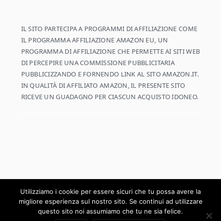
IL SITO PARTECIPA A PROGRAMMI DI AFFILIAZIONE COME
IL PROGRAMMA AFFILIAZIONE AMAZON EU, UN
PROGRAMMA DI AFFILIAZIONE CHE PERMETTE AI SITI WEB
DI PERCEPIRE UNA COMMISSIONE PUBBLICITARIA
PUBBLICIZZANDO E FORNENDO LINK AL SITO AMAZON.IT.
IN QUALITÀ DI AFFILIATO AMAZON, IL PRESENTE SITO
RICEVE UN GUADAGNO PER CIASCUN ACQUISTO IDONEO.
Utilizziamo i cookie per essere sicuri che tu possa avere la
migliore esperienza sul nostro sito. Se continui ad utilizzare
COPYRIGHT © 2026 ·
COOKD PRO THEME
SU
GENESIS FRAMEWORK
·
WORDPRESS
·
LOG IN
questo sito noi assumiamo che tu ne sia felice.