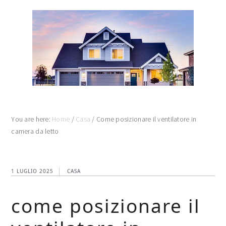
Skip
Skip
Skip
to
to
to
main
primary
footer
content
sidebar
You are here:
Home
/
Casa
/
Come posizionare il ventilatore in
camera da letto​
1 LUGLIO 2025
CASA
come posizionare il