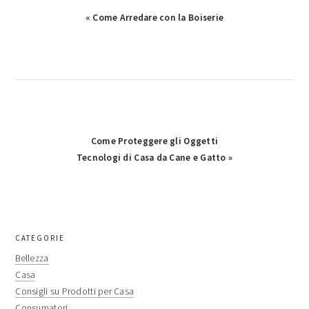
Previous
« Come Arredare con la Boiserie
Post:
Next
Come Proteggere gli Oggetti
Post:
Tecnologi di Casa da Cane e Gatto »
primary
CATEGORIE
sidebar
Bellezza
Casa
Consigli su Prodotti per Casa
Consumatori