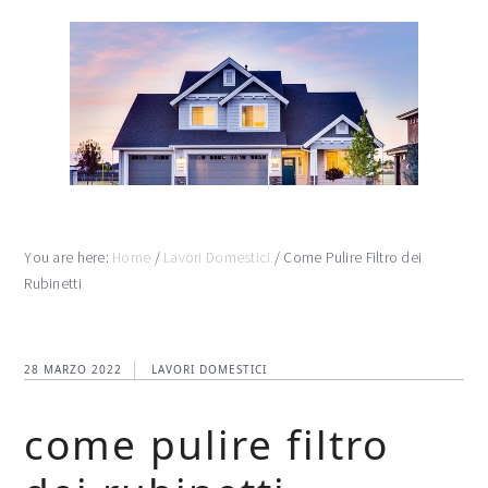
Skip
Skip
Skip
to
to
to
main
primary
footer
content
sidebar
You are here:
Home
/
Lavori Domestici
/
Come Pulire Filtro dei
Rubinetti
28 MARZO 2022
LAVORI DOMESTICI
come pulire filtro