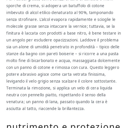
sporche di crema, si adopera un batuffolo di cotone
imbevuto di alcol etilico denaturato al 90%, tamponando
senza strofinare. L’alcol evapora rapidamente e scioglie le
molecole grasse senza intaccare la vernice; tuttavia, se la
finitura è laccata con prodotti a base nitro, è bene testare in
un angolo per escludere opacizzazioni. Laddove il problema
sia un alone di umidità penetrato in profondità – tipico delle
stanze da bagno con pareti boiserie – si ricorre a una pasta
molto fine di bicarbonato e acqua, massaggiata dolcemente
con un panno di cotone e rimossa con cura. Questo leggero
potere abrasivo agisce come carta vetrata finissima,
levigando il velo grigio senza scalzare il colore sottostante.
Terminata la rimozione, si applica un velo di cera liquida
neutra con pennello piatto, rispettando il senso della
venatura; un panno di lana, passato quando la cera è
asciutta al tatto, riaccende la brillantezza.
nutrimento e protezione