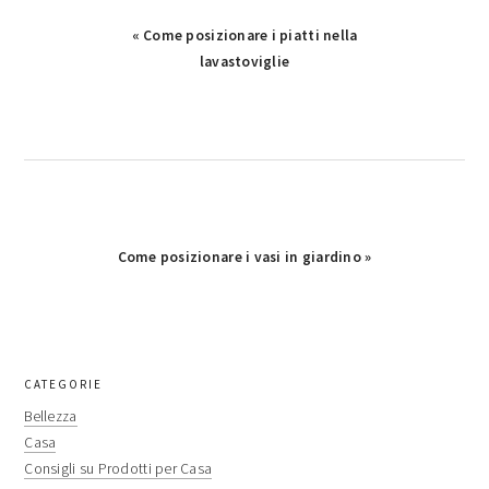
Previous
« Come posizionare i piatti nella
Post:
lavastoviglie​
Next
Come posizionare i vasi in giardino​ »
Post:
primary
CATEGORIE
sidebar
Bellezza
Casa
Consigli su Prodotti per Casa