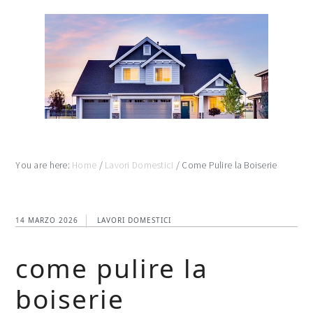
Skip
Skip
Skip
to
to
to
main
primary
footer
content
sidebar
You are here:
Home
/
Lavori Domestici
/
Come Pulire la Boiserie
14 MARZO 2026
LAVORI DOMESTICI
come pulire la
boiserie