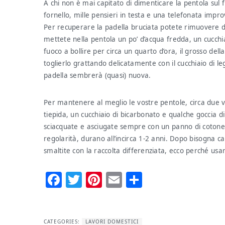
A chi non è mai capitato di dimenticare la pentola sul 
fornello, mille pensieri in testa e una telefonata imp
Per recuperare la padella bruciata potete rimuovere del
mettete nella pentola un po’ d’acqua fredda, un cucchi
fuoco a bollire per circa un quarto d’ora, il grosso del
toglierlo grattando delicatamente con il cucchiaio di le
padella sembrerà (quasi) nuova.
Per mantenere al meglio le vostre pentole, circa due 
tiepida, un cucchiaio di bicarbonato e qualche goccia d
sciacquate e asciugate sempre con un panno di cotone
regolarità, durano all’incirca 1-2 anni. Dopo bisogna c
smaltite con la raccolta differenziata, ecco perché usa
Facebook
Twitter
Pinterest
Email
Condividi
CATEGORIES:
LAVORI DOMESTICI