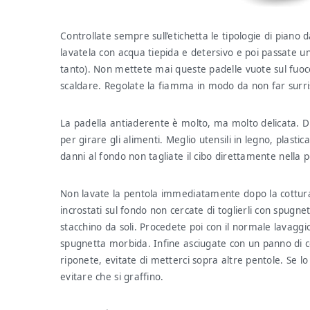
Controllate sempre sull’etichetta le tipologie di piano
lavatela con acqua tiepida e detersivo e poi passate un 
tanto). Non mettete mai queste padelle vuote sul fuoco 
scaldare. Regolate la fiamma in modo da non far surris
La padella antiaderente è molto, ma molto delicata. D
per girare gli alimenti. Meglio utensili in legno, plastic
danni al fondo non tagliate il cibo direttamente nella p
Non lavate la pentola immediatamente dopo la cottura, m
incrostati sul fondo non cercate di toglierli con spugne
stacchino da soli. Procedete poi con il normale lavaggio
spugnetta morbida. Infine asciugate con un panno di 
riponete, evitate di metterci sopra altre pentole. Se lo
evitare che si graffino.