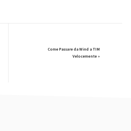
Next
Come Passare da Wind a TIM
Post:
Velocemente »