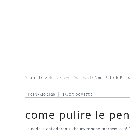
Skip
Skip
Skip
to
to
to
main
primary
footer
content
sidebar
You are here:
Home
/
Lavori Domestici
/
Come Pulire le Pento
14 GENNAIO 2020
LAVORI DOMESTICI
come pulire le pen
Le padelle antiaderenti, che invenzione meravigliosa! 