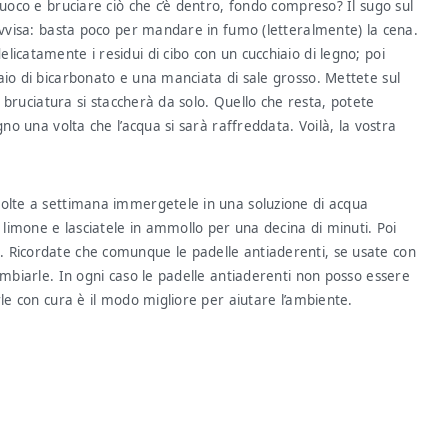
fuoco e bruciare ciò che c’è dentro, fondo compreso? Il sugo sul
rovvisa: basta poco per mandare in fumo (letteralmente) la cena.
icatamente i residui di cibo con un cucchiaio di legno; poi
aio di bicarbonato e una manciata di sale grosso. Mettete sul
la bruciatura si staccherà da solo. Quello che resta, potete
gno una volta che l’acqua si sarà raffreddata. Voilà, la vostra
volte a settimana immergetele in una soluzione di acqua
i limone e lasciatele in ammollo per una decina di minuti. Poi
. Ricordate che comunque le padelle antiaderenti, se usate con
ambiarle. In ogni caso le padelle antiaderenti non posso essere
rle con cura è il modo migliore per aiutare l’ambiente.