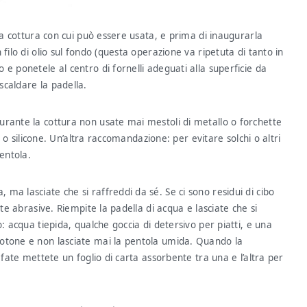
 da cottura con cui può essere usata, e prima di inaugurarla
filo di olio sul fondo (questa operazione va ripetuta di tanto in
e ponetele al centro di fornelli adeguati alla superficie da
caldare la padella.
urante la cottura non usate mai mestoli di metallo o forchette
a o silicone. Un’altra raccomandazione: per evitare solchi o altri
entola.
a lasciate che si raffreddi da sé. Se ci sono residui di cibo
tte abrasive. Riempite la padella di acqua e lasciate che si
: acqua tiepida, qualche goccia di detersivo per piatti, e una
cotone e non lasciate mai la pentola umida. Quando la
 fate mettete un foglio di carta assorbente tra una e l’altra per