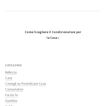
Next
Come Scegliere il Condizionatore per
Post:
la Casa »
primary
CATEGORIE
sidebar
Bellezza
Casa
Consigli su Prodotti per Casa
Consumatori
Fai da Te
Giardino