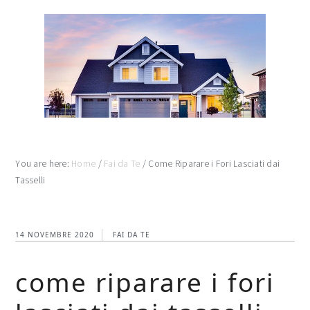
Skip
Skip
Skip
to
to
to
main
primary
footer
content
sidebar
You are here:
Home
/
Fai da Te
/
Come Riparare i Fori Lasciati dai
Tasselli
14 NOVEMBRE 2020
FAI DA TE
come riparare i fori