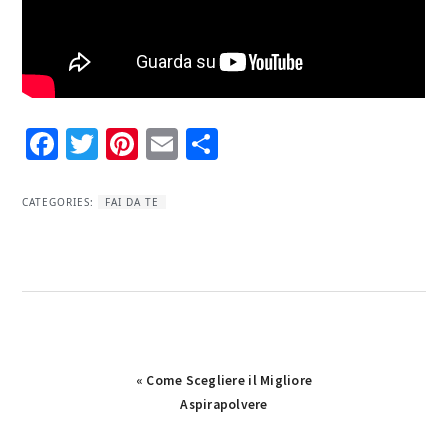
Facebook
Twitter
Pinterest
Email
Condividi
CATEGORIES:
FAI DA TE
Previous
« Come Scegliere il Migliore
Post:
Aspirapolvere