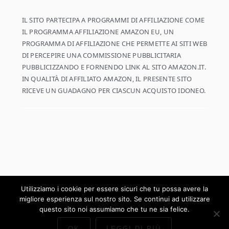
IL SITO PARTECIPA A PROGRAMMI DI AFFILIAZIONE COME
IL PROGRAMMA AFFILIAZIONE AMAZON EU, UN
PROGRAMMA DI AFFILIAZIONE CHE PERMETTE AI SITI WEB
DI PERCEPIRE UNA COMMISSIONE PUBBLICITARIA
PUBBLICIZZANDO E FORNENDO LINK AL SITO AMAZON.IT.
IN QUALITÀ DI AFFILIATO AMAZON, IL PRESENTE SITO
RICEVE UN GUADAGNO PER CIASCUN ACQUISTO IDONEO.
Utilizziamo i cookie per essere sicuri che tu possa avere la
migliore esperienza sul nostro sito. Se continui ad utilizzare
COPYRIGHT © 2026 ·
COOKD PRO THEME
SU
GENESIS FRAMEWORK
·
WORDPRESS
·
LOG IN
questo sito noi assumiamo che tu ne sia felice.
OK
LEGGI DI PIÙ