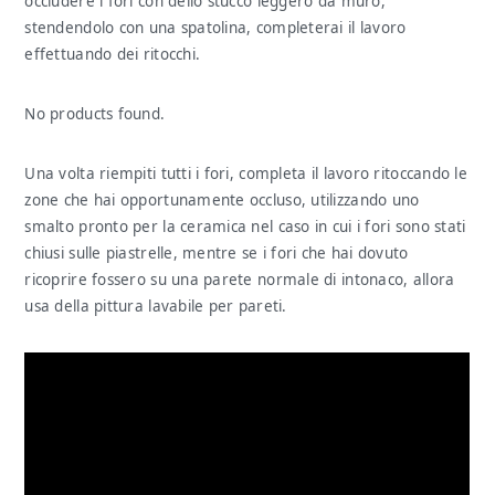
occludere i fori con dello stucco leggero da muro,
stendendolo con una spatolina, completerai il lavoro
effettuando dei ritocchi.
No products found.
Una volta riempiti tutti i fori, completa il lavoro ritoccando le
zone che hai opportunamente occluso, utilizzando uno
smalto pronto per la ceramica nel caso in cui i fori sono stati
chiusi sulle piastrelle, mentre se i fori che hai dovuto
ricoprire fossero su una parete normale di intonaco, allora
usa della pittura lavabile per pareti.