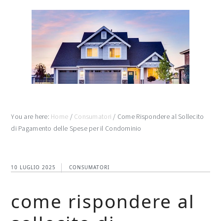
Skip
Skip
Skip
to
to
to
main
primary
footer
content
sidebar
You are here:
Home
/
Consumatori
/
Come Rispondere al Sollecito
di Pagamento delle Spese per il Condominio
10 LUGLIO 2025
CONSUMATORI
come rispondere al