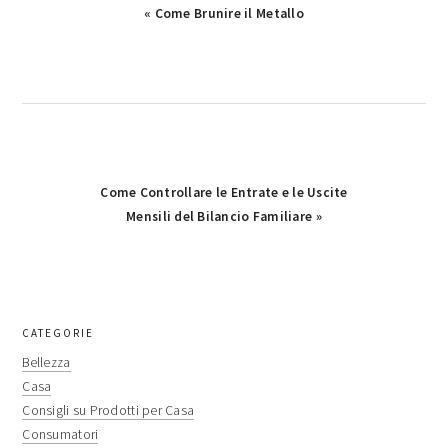
Previous
« Come Brunire il Metallo
Post:
Next
Come Controllare le Entrate e le Uscite
Post:
Mensili del Bilancio Familiare »
primary
CATEGORIE
sidebar
Bellezza
Casa
Consigli su Prodotti per Casa
Consumatori