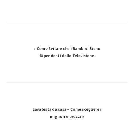
Previous
« Come Evitare che i Bambini Siano
Post:
Dipendenti dalla Televisione
Next
Lavatesta da casa – Come scegliere i
Post:
migliori e prezzi »