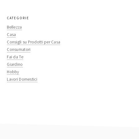
primary
CATEGORIE
sidebar
Bellezza
Casa
Consigli su Prodotti per Casa
Consumatori
Fai da Te
Giardino
Hobby
Lavori Domestici