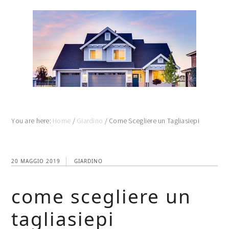
Skip
Skip
Skip
to
to
to
main
primary
footer
content
sidebar
You are here:
Home
/
Giardino
/
Come Scegliere un Tagliasiepi
20 MAGGIO 2019
GIARDINO
come scegliere un
tagliasiepi