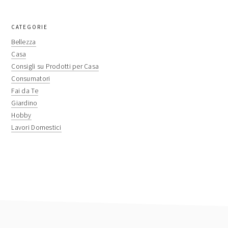
primary
CATEGORIE
sidebar
Bellezza
Casa
Consigli su Prodotti per Casa
Consumatori
Fai da Te
Giardino
Hobby
Lavori Domestici