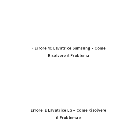
Previous
« Errore 4C Lavatrice Samsung​​​ – Come
Post:
Risolvere il Problema
Next
Errore IE Lavatrice LG – Come Risolvere
Post:
il Problema »