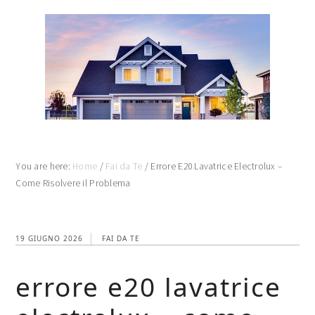
Skip
Skip
Skip
to
to
to
main
primary
footer
content
sidebar
You are here:
Home
/
Fai da Te
/
Errore E20 Lavatrice Electrolux​​​ –
Come Risolvere il Problema
19 GIUGNO 2026
FAI DA TE
errore e20 lavatrice