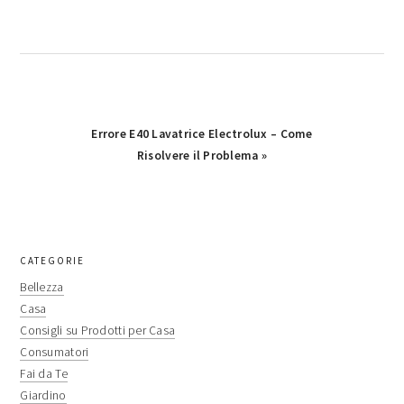
Next
Errore E40 Lavatrice Electrolux​​​ – Come
Post:
Risolvere il Problema »
primary
CATEGORIE
sidebar
Bellezza
Casa
Consigli su Prodotti per Casa
Consumatori
Fai da Te
Giardino