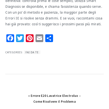
definitiva: controlla prima le cose semplici, utilizza Smart
Diagnosis se disponibile, e chiama l’assistenza quando serve.
Con un po’ di metodo e pazienza, la maggior parte degli
Errori IE si risolve senza drammi. E se vuoi, raccontami cosa
hai già provato: così ti suggerisco i prossimi passi più mirati.
Facebook
Twitter
Pinterest
Email
Condividi
CATEGORIES:
FAI DA TE
Previous
« Errore E20 Lavatrice Electrolux​​​ –
Post:
Come Risolvere il Problema