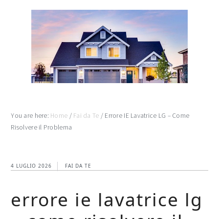
Skip
Skip
Skip
to
to
to
main
primary
footer
content
sidebar
You are here:
Home
/
Fai da Te
/
Errore IE Lavatrice LG – Come
Risolvere il Problema
4 LUGLIO 2026
FAI DA TE
errore ie lavatrice lg