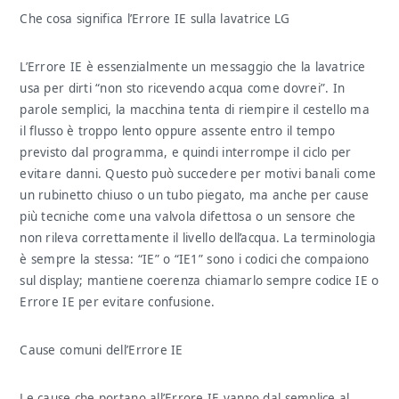
Che cosa significa l’Errore IE sulla lavatrice LG
L’Errore IE è essenzialmente un messaggio che la lavatrice
usa per dirti “non sto ricevendo acqua come dovrei”. In
parole semplici, la macchina tenta di riempire il cestello ma
il flusso è troppo lento oppure assente entro il tempo
previsto dal programma, e quindi interrompe il ciclo per
evitare danni. Questo può succedere per motivi banali come
un rubinetto chiuso o un tubo piegato, ma anche per cause
più tecniche come una valvola difettosa o un sensore che
non rileva correttamente il livello dell’acqua. La terminologia
è sempre la stessa: “IE” o “IE1” sono i codici che compaiono
sul display; mantiene coerenza chiamarlo sempre codice IE o
Errore IE per evitare confusione.
Cause comuni dell’Errore IE
Le cause che portano all’Errore IE vanno dal semplice al