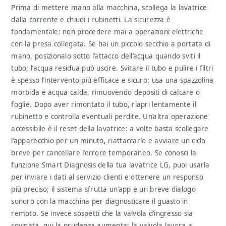
Prima di mettere mano alla macchina, scollega la lavatrice
dalla corrente e chiudi i rubinetti. La sicurezza è
fondamentale: non procedere mai a operazioni elettriche
con la presa collegata. Se hai un piccolo secchio a portata di
mano, posizionalo sotto l’attacco dell’acqua quando sviti il
tubo; l’acqua residua può uscire. Svitare il tubo e pulire i filtri
è spesso l’intervento più efficace e sicuro: usa una spazzolina
morbida e acqua calda, rimuovendo depositi di calcare o
foglie. Dopo aver rimontato il tubo, riapri lentamente il
rubinetto e controlla eventuali perdite. Un’altra operazione
accessibile è il reset della lavatrice: a volte basta scollegare
l’apparecchio per un minuto, riattaccarlo e avviare un ciclo
breve per cancellare l’errore temporaneo. Se conosci la
funzione Smart Diagnosis della tua lavatrice LG, puoi usarla
per inviare i dati al servizio clienti e ottenere un responso
più preciso; il sistema sfrutta un’app e un breve dialogo
sonoro con la macchina per diagnosticare il guasto in
remoto. Se invece sospetti che la valvola d’ingresso sia
rovinata, qui la prudenza aumenta: la valvola lavora a