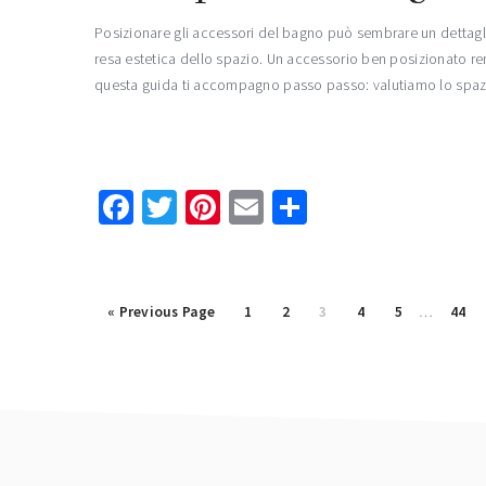
Posizionare gli accessori del bagno può sembrare un dettaglio
resa estetica dello spazio. Un accessorio ben posizionato rend
questa guida ti accompagno passo passo: valutiamo lo spaz
Facebook
Twitter
Pinterest
Email
Condividi
Interim
Go
Page
Page
Page
Page
Page
Page
«
Previous Page
1
2
3
4
5
…
44
pages
to
omitted