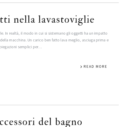
ti nella lavastoviglie​
e. In realtà, il modo in cui si sistemano gli oggetti ha un impatto
 della macchina. Un carico ben fatto lava meglio, asciuga prima e
 spiegazioni semplici per…
READ MORE
ccessori del bagno​