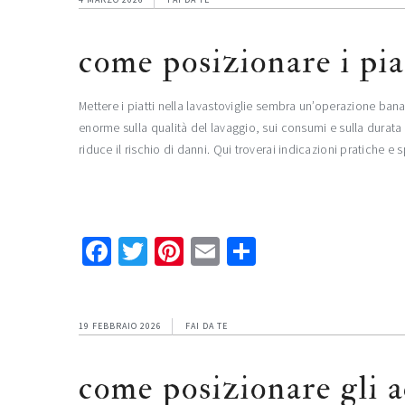
come posizionare i piat
Mettere i piatti nella lavastoviglie sembra un’operazione banal
enorme sulla qualità del lavaggio, sui consumi e sulla durata
riduce il rischio di danni. Qui troverai indicazioni pratiche e
Facebook
Twitter
Pinterest
Email
Condividi
19 FEBBRAIO 2026
FAI DA TE
come posizionare gli a