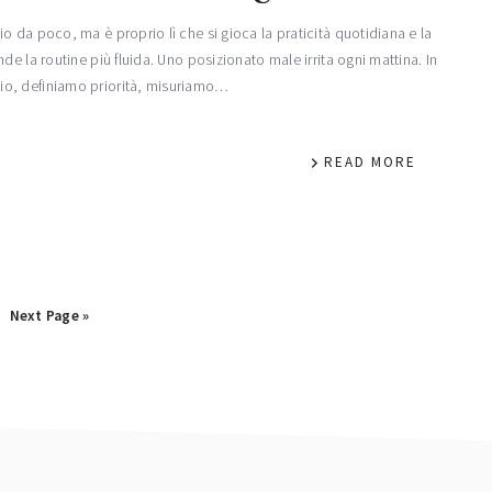
 da poco, ma è proprio lì che si gioca la praticità quotidiana e la
e la routine più fluida. Uno posizionato male irrita ogni mattina. In
io, definiamo priorità, misuriamo…
READ MORE
Go
Next Page »
to