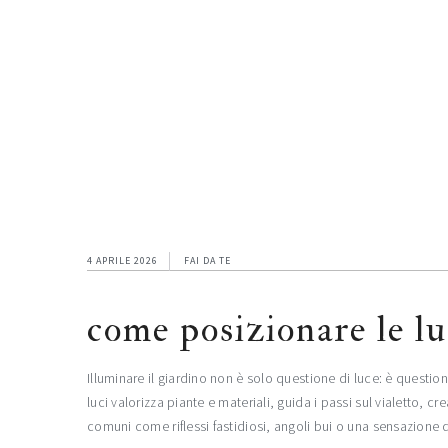
Skip
Skip
Skip
to
to
to
main
primary
footer
content
sidebar
4 APRILE 2026
FAI DA TE
come posizionare le luc
Illuminare il giardino non è solo questione di luce: è questi
luci valorizza piante e materiali, guida i passi sul vialetto, cr
comuni come riflessi fastidiosi, angoli bui o una sensazion