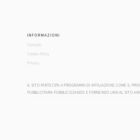
footer
INFORMAZIONI
Contatti
Cookie Policy
Privacy
IL SITO PARTECIPA A PROGRAMMI DI AFFILIAZIONE COME IL P
PUBBLICITARIA PUBBLICIZZANDO E FORNENDO LINK AL SITO AM