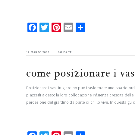
Facebook
Twitter
Pinterest
Email
Condividi
19 MARZO 2026
FAI DA TE
come posizionare i vasi
Posizionare i vasi in giardino può trasformare uno spazio ordi
piazzarli a caso: la loro collocazione influenza crescita dell
percezione del giardino da parte di chi lo vive. In questa 