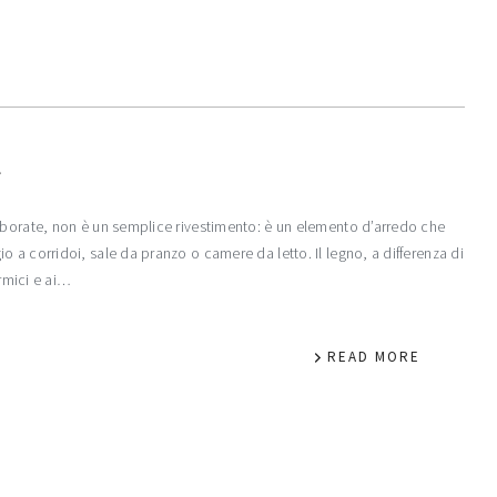
e
aborate, non è un semplice rivestimento: è un elemento d’arredo che
 a corridoi, sale da pranzo o camere da letto. Il legno, a differenza di
ermici e ai…
READ MORE