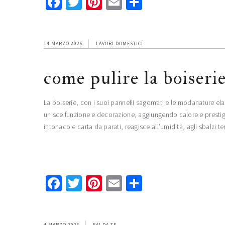
Facebook
Twitter
Pinterest
Email
Condividi
14 MARZO 2026
LAVORI DOMESTICI
come pulire la boiseri
La boiserie, con i suoi pannelli sagomati e le modanature el
unisce funzione e decorazione, aggiungendo calore e prestigio
intonaco e carta da parati, reagisce all’umidità, agli sbalzi t
Facebook
Twitter
Pinterest
Email
Condividi
4 MARZO 2026
FAI DA TE