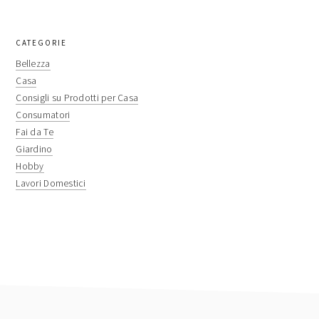
primary
CATEGORIE
sidebar
Bellezza
Casa
Consigli su Prodotti per Casa
Consumatori
Fai da Te
Giardino
Hobby
Lavori Domestici