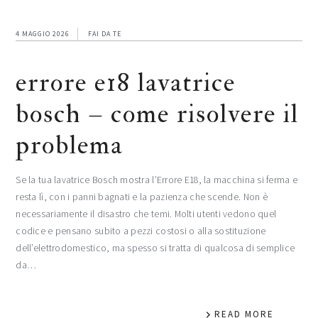
4 MAGGIO 2026
FAI DA TE
errore e18 lavatrice
bosch​​​ – come risolvere il
problema
Se la tua lavatrice Bosch mostra l’Errore E18, la macchina si ferma e
resta lì, con i panni bagnati e la pazienza che scende. Non è
necessariamente il disastro che temi. Molti utenti vedono quel
codice e pensano subito a pezzi costosi o alla sostituzione
dell’elettrodomestico, ma spesso si tratta di qualcosa di semplice
da…
READ MORE