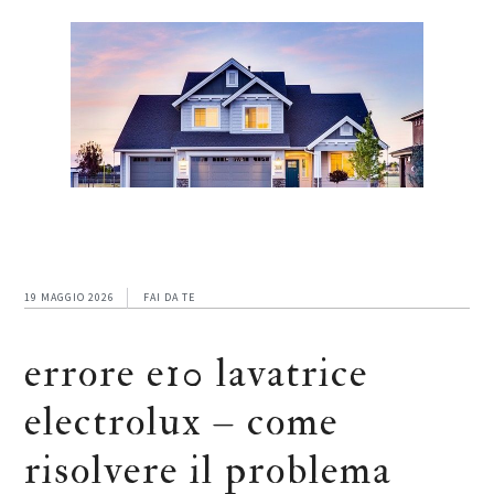
Skip
Skip
Skip
to
to
to
main
primary
footer
content
sidebar
19 MAGGIO 2026
FAI DA TE
errore e10 lavatrice
electrolux​​​ – come
risolvere il problema