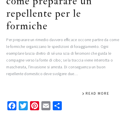
come preparare un
repellente per le
formiche
Per preparare un rimedio davvero efficace occorre partire da come
le formiche organizzano le spedizioni di foraggiamento. Ogni
esemplare lascia dietro di sé una scia di feromoni che guida le
compagne verso la fonte di cibo; se la traccia viene interrotta o
mascherata, l’invasione si arresta. Di conseguenza un buon
repellente domestico deve svolgere due…
READ MORE
Facebook
Twitter
Pinterest
Email
Condividi