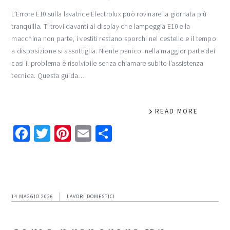
L’Errore E10 sulla lavatrice Electrolux può rovinare la giornata più
tranquilla. Ti trovi davanti al display che lampeggia E10 e la
macchina non parte, i vestiti restano sporchi nel cestello e il tempo
a disposizione si assottiglia. Niente panico: nella maggior parte dei
casi il problema è risolvibile senza chiamare subito l’assistenza
tecnica. Questa guida…
READ MORE
Facebook
Twitter
Pinterest
Email
Condividi
14 MAGGIO 2026
LAVORI DOMESTICI