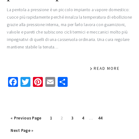
La pentola a pressione è un piccolo impianto a vapore domestico:
cuoce più rapidamente perché innalza la temperatura di ebollizione
grazie alla pressione interna, ma per farlo lavora con guarnizioni,
valvole e pareti che subiscono cicli termici e meccanici molto più
impegnativi di quelli di una casseruola ordinaria. Una cura regolare
mantiene stabile la tenuta…
READ MORE
Facebook
Twitter
Pinterest
Email
Condividi
Interim
Go
Page
Page
Page
Page
Page
«
Previous Page
1
2
3
4
…
44
pages
to
Go
omitted
Next Page »
to