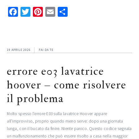
Facebook
Twitter
Pinterest
Email
Condividi
19 APRILE 2026
FAI DA TE
errore e03 lavatrice
hoover – come risolvere
il problema
Molto spesso l’errore E03 sulla lavatrice Hoover appare
all’improvviso, proprio quando meno serve: dopo una giornata
lunga, con il bucato da finire. Niente panico. Questo codice segnala
un malfunzionamento che può essere risolto a casa nella maggior