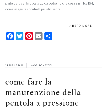
parte dei casi. In questa guida vedremo che cosa significa E03,
come eseguire i controlli più utili senza…
READ MORE
Facebook
Twitter
Pinterest
Email
Condividi
14 APRILE 2026
LAVORI DOMESTICI
come fare la
manutenzione della
pentola a pressione