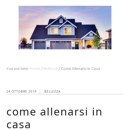
Skip
Skip
Skip
to
to
to
main
primary
footer
content
sidebar
You are here:
Home
/
Bellezza
/
Come Allenarsi in Casa
24 OTTOBRE 2019
BELLEZZA
come allenarsi in
casa