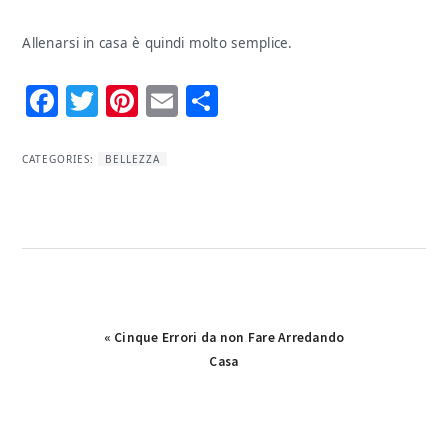
Allenarsi in casa è quindi molto semplice.
Facebook
Twitter
Pinterest
Email
Condividi
CATEGORIES:
BELLEZZA
Previous
« Cinque Errori da non Fare Arredando
Post:
Casa