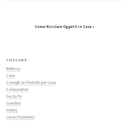
Next
Come Riciclare Oggetti in Casa »
Post:
primary
CATEGORIE
sidebar
Bellezza
Casa
Consigli su Prodotti per Casa
Consumatori
Fai da Te
Giardino
Hobby
Lavori Domestici