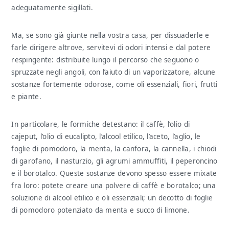
adeguatamente sigillati.
Ma, se sono già giunte nella vostra casa, per dissuaderle e
farle dirigere altrove, servitevi di odori intensi e dal potere
respingente: distribuite lungo il percorso che seguono o
spruzzate negli angoli, con l’aiuto di un vaporizzatore, alcune
sostanze fortemente odorose, come oli essenziali, fiori, frutti
e piante.
In particolare, le formiche detestano: il caffè, l’olio di
cajeput, l’olio di eucalipto, l’alcool etilico, l’aceto, l’aglio, le
foglie di pomodoro, la menta, la canfora, la cannella, i chiodi
di garofano, il nasturzio, gli agrumi ammuffiti, il peperoncino
e il borotalco. Queste sostanze devono spesso essere mixate
fra loro: potete creare una polvere di caffè e borotalco; una
soluzione di alcool etilico e oli essenziali; un decotto di foglie
di pomodoro potenziato da menta e succo di limone.