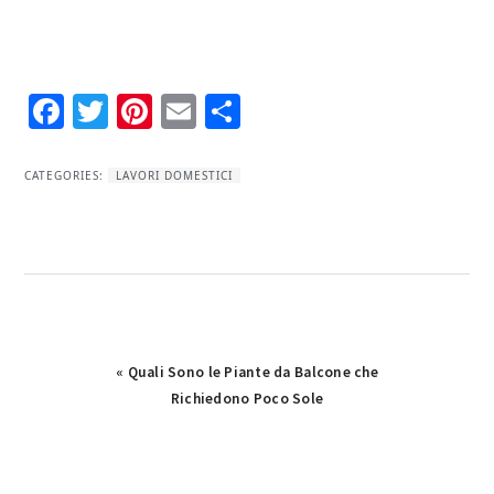
Facebook
Twitter
Pinterest
Email
Condividi
CATEGORIES:
LAVORI DOMESTICI
Previous
« Quali Sono le Piante da Balcone che
Post:
Richiedono Poco Sole