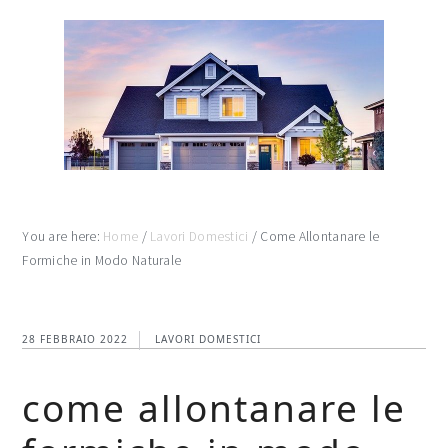
Skip
Skip
Skip
to
to
to
main
primary
footer
content
sidebar
You are here:
Home
/
Lavori Domestici
/
Come Allontanare le
Formiche in Modo Naturale
28 FEBBRAIO 2022
LAVORI DOMESTICI
come allontanare le