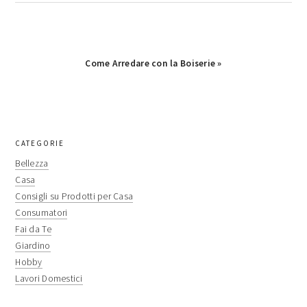
Next
Come Arredare con la Boiserie »
Post:
primary
CATEGORIE
sidebar
Bellezza
Casa
Consigli su Prodotti per Casa
Consumatori
Fai da Te
Giardino
Hobby
Lavori Domestici