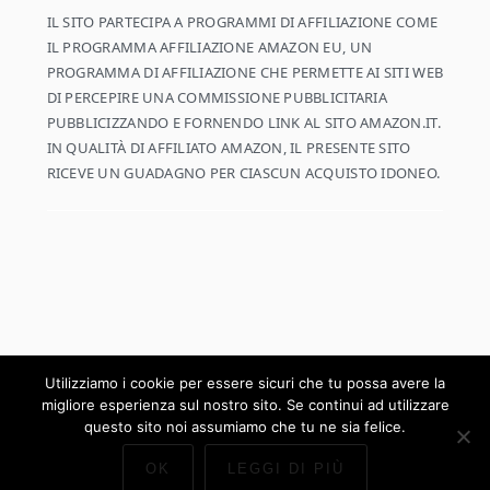
IL SITO PARTECIPA A PROGRAMMI DI AFFILIAZIONE COME
IL PROGRAMMA AFFILIAZIONE AMAZON EU, UN
PROGRAMMA DI AFFILIAZIONE CHE PERMETTE AI SITI WEB
DI PERCEPIRE UNA COMMISSIONE PUBBLICITARIA
PUBBLICIZZANDO E FORNENDO LINK AL SITO AMAZON.IT.
IN QUALITÀ DI AFFILIATO AMAZON, IL PRESENTE SITO
RICEVE UN GUADAGNO PER CIASCUN ACQUISTO IDONEO.
Utilizziamo i cookie per essere sicuri che tu possa avere la
migliore esperienza sul nostro sito. Se continui ad utilizzare
COPYRIGHT © 2026 ·
COOKD PRO THEME
SU
GENESIS FRAMEWORK
·
WORDPRESS
·
LOG IN
questo sito noi assumiamo che tu ne sia felice.
OK
LEGGI DI PIÙ