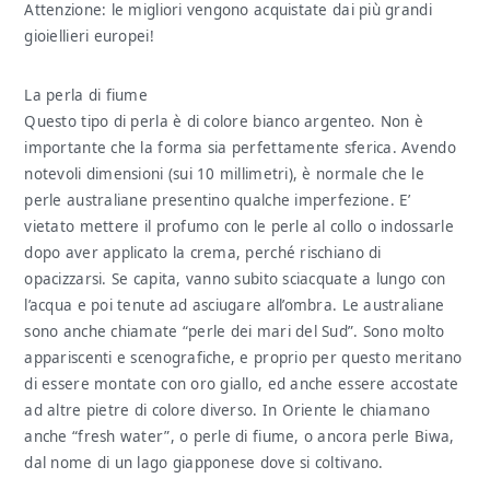
Attenzione: le migliori vengono acquistate dai più grandi
gioiellieri europei!
La perla di fiume
Questo tipo di perla è di colore bianco argenteo. Non è
importante che la forma sia perfettamente sferica. Avendo
notevoli dimensioni (sui 10 millimetri), è normale che le
perle australiane presentino qualche imperfezione. E’
vietato mettere il profumo con le perle al collo o indossarle
dopo aver applicato la crema, perché rischiano di
opacizzarsi. Se capita, vanno subito sciacquate a lungo con
l’acqua e poi tenute ad asciugare all’ombra. Le australiane
sono anche chiamate “perle dei mari del Sud”. Sono molto
appariscenti e scenografiche, e proprio per questo meritano
di essere montate con oro giallo, ed anche essere accostate
ad altre pietre di colore diverso. In Oriente le chiamano
anche “fresh water”, o perle di fiume, o ancora perle Biwa,
dal nome di un lago giapponese dove si coltivano.