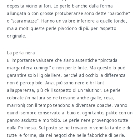
deposita vicino ai fori. Le perle bianche dalla forma
allungata o con grosse protuberanze sono dette “barocche”
o “scaramazze”. Hanno un valore inferiore a quelle tonde,
ma a molti queste perle piacciono di più per l’aspetto
originale.
La perla nera
E’ importante valutare che siano autentiche “pinctada
margarifera cuningii” e non perle finte. Ma questo lo può
garantire solo il gioielliere, perché ad occhio la differenza
non è percepibile. Anzi, più sono nere e brillanti
all’apparenza, più c’è il sospetto di un “aiutino”. Le perle
colorate (in natura se ne trovano anche gialle, rosa,
marroni) con il tempo tendono a diventare opache. Vanno
quindi sempre conservate al buio e, ogni tanto, pulite con un
panno asciutto e morbido. Le perle nere provengono tutte
dalla Polinesia. Sul posto se ne trovano in vendita tante e di
tutte le forme, sia nei negozi che nelle fabbriche di perle.