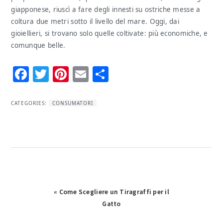
giapponese, riuscì a fare degli innesti su ostriche messe a
coltura due metri sotto il livello del mare. Oggi, dai
gioiellieri, si trovano solo quelle coltivate: più economiche, e
comunque belle.
Facebook
Twitter
Pinterest
Email
Condividi
CATEGORIES:
CONSUMATORI
Previous
« Come Scegliere un Tiragraffi per il
Post:
Gatto