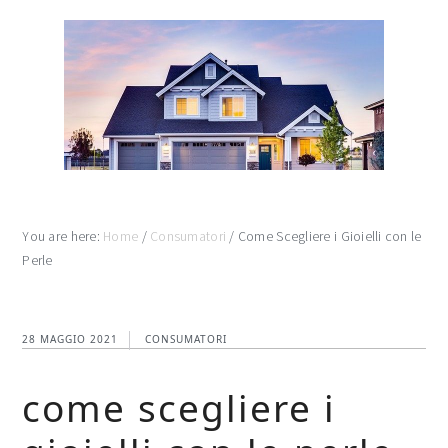
Skip
Skip
Skip
to
to
to
main
primary
footer
content
sidebar
You are here:
Home
/
Consumatori
/
Come Scegliere i Gioielli con le
Perle
28 MAGGIO 2021
CONSUMATORI
come scegliere i