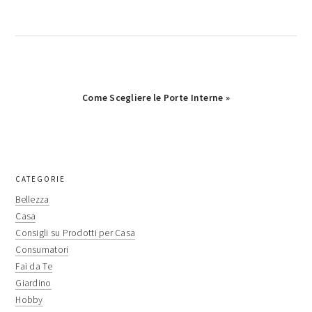
Next
Come Scegliere le Porte Interne »
Post:
primary
CATEGORIE
sidebar
Bellezza
Casa
Consigli su Prodotti per Casa
Consumatori
Fai da Te
Giardino
Hobby