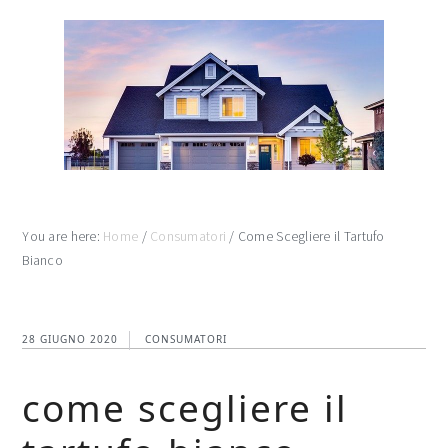
Skip
Skip
Skip
to
to
to
main
primary
footer
content
sidebar
You are here:
Home
/
Consumatori
/
Come Scegliere il Tartufo
Bianco
28 GIUGNO 2020
CONSUMATORI
come scegliere il