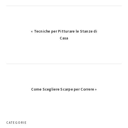
Previous
« Tecniche per Pitturare le Stanze di
Post:
Casa
Next
Come Scegliere Scarpe per Correre »
Post:
primary
CATEGORIE