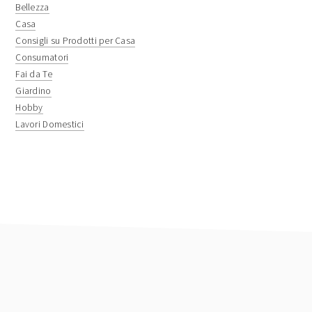
sidebar
Bellezza
Casa
Consigli su Prodotti per Casa
Consumatori
Fai da Te
Giardino
Hobby
Lavori Domestici
footer