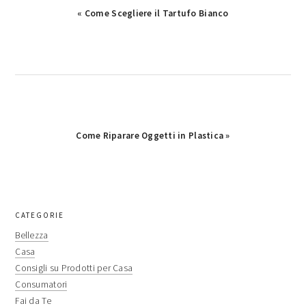
Previous
« Come Scegliere il Tartufo Bianco
Post:
Next
Come Riparare Oggetti in Plastica »
Post:
primary
CATEGORIE
sidebar
Bellezza
Casa
Consigli su Prodotti per Casa
Consumatori
Fai da Te