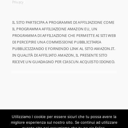
Privacy
IL SITO PARTECIPA A PROGRAMMI DI AFFILIAZIONE COME
IL PROGRAMMA AFFILIAZIONE AMAZON EU, UN
PROGRAMMA DI AFFILIAZIONE CHE PERMETTE AI SITI WEB
DI PERCEPIRE UNA COMMISSIONE PUBBLICITARIA
PUBBLICIZZANDO E FORNENDO LINK AL SITO AMAZON.IT.
IN QUALITÀ DI AFFILIATO AMAZON, IL PRESENTE SITO
RICEVE UN GUADAGNO PER CIASCUN ACQUISTO IDONEO.
Utilizziamo i cookie per essere sicuri che tu possa avere la
migliore esperienza sul nostro sito. Se continui ad utilizzare
COPYRIGHT © 2026 ·
COOKD PRO THEME
SU
GENESIS FRAMEWORK
·
WORDPRESS
·
LOG IN