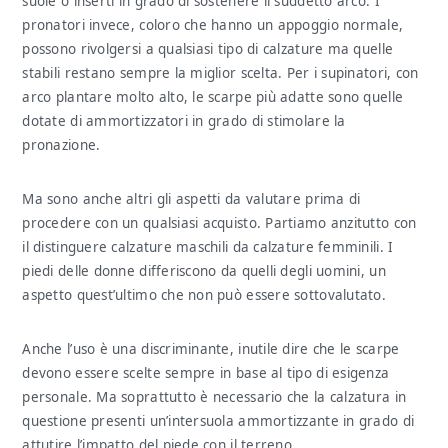
suole o inserti in grado di sostenere il suddetto arco. I
pronatori invece, coloro che hanno un appoggio normale,
possono rivolgersi a qualsiasi tipo di calzature ma quelle
stabili restano sempre la miglior scelta. Per i supinatori, con
arco plantare molto alto, le scarpe più adatte sono quelle
dotate di ammortizzatori in grado di stimolare la
pronazione.
Ma sono anche altri gli aspetti da valutare prima di
procedere con un qualsiasi acquisto. Partiamo anzitutto con
il distinguere calzature maschili da calzature femminili. I
piedi delle donne differiscono da quelli degli uomini, un
aspetto quest’ultimo che non può essere sottovalutato.
Anche l’uso è una discriminante, inutile dire che le scarpe
devono essere scelte sempre in base al tipo di esigenza
personale. Ma soprattutto è necessario che la calzatura in
questione presenti un’intersuola ammortizzante in grado di
attutire l’impatto del piede con il terreno.