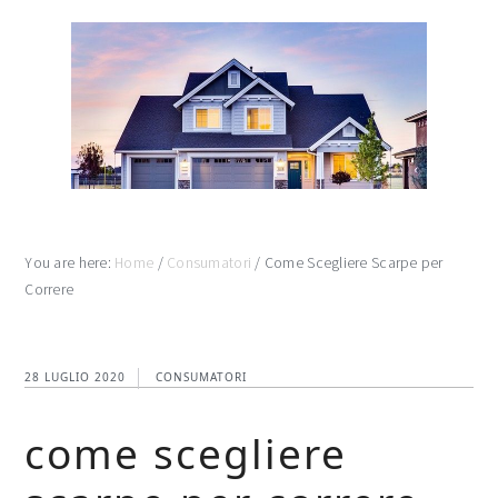
Skip
Skip
Skip
to
to
to
main
primary
footer
content
sidebar
You are here:
Home
/
Consumatori
/
Come Scegliere Scarpe per
Correre
28 LUGLIO 2020
CONSUMATORI
come scegliere