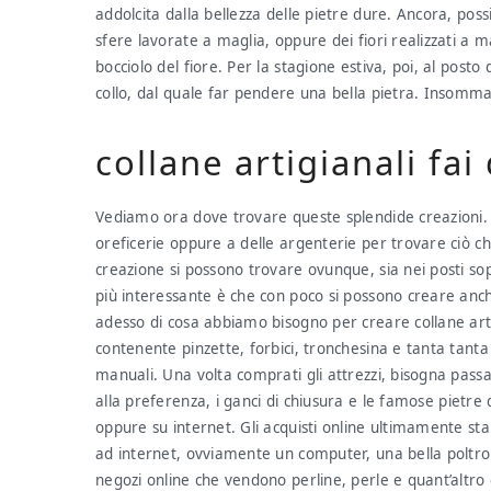
addolcita dalla bellezza delle pietre dure. Ancora, poss
sfere lavorate a maglia, oppure dei fiori realizzati a ma
bocciolo del fiore. Per la stagione estiva, poi, al posto
collo, dal quale far pendere una bella pietra. Insomma c
collane artigianali fai
Vediamo ora dove trovare queste splendide creazioni. Ri
oreficerie oppure a delle argenterie per trovare ciò ch
creazione si possono trovare ovunque, sia nei posti sopr
più interessante è che con poco si possono creare anc
adesso di cosa abbiamo bisogno per creare collane artig
contenente pinzette, forbici, tronchesina e tanta tant
manuali. Una volta comprati gli attrezzi, bisogna passa
alla preferenza, i ganci di chiusura e le famose pietre
oppure su internet. Gli acquisti online ultimamente s
ad internet, ovviamente un computer, una bella poltro
negozi online che vendono perline, perle e quant’altro 