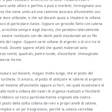
pure unite all’oro e perfino a pizzi e merletti. Immaginate uno
e che viene unito ad una catenina lavorata all’uncinetto con
e dure utilizzate, e che sul davanti quasi a chiudere la collana
co di particolare classe. Oppure un girocollo fatto con catena
lo, arricchita sempre dagli charms, che pendono lateralmente
ssere realizzato con dei dischi piatti incastonati ad un filo
tela del ragno. Oppure varie collane di argento o di oro tra le
i modi. Dovete sapere infatti che questi materiali sono
n essi rombi, quadrati, pietre tonde, sfaccettate. Immaginate
diverse forme.
iusura sul davanti, magari molto lunga, che al posto del
 turchese. O ancora, al posto di utilizzare le catene di argento
i insieme all’uncinetto oppure ai ferri, nei quali incastonare le
lla nostra collana dei nastri di organza realizzati a fiocchetti
ebbero un tocco particolarmente originale alla nostra
 posto della solita collana dei veri e propri anelli di catene.
emplice e un po’ trasgressivo, perché la catena verrebbe