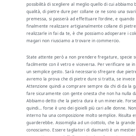
possibilità di scegliere al meglio quello di cui abbiamo
qualità, di pietre dure per collane ce ne sono una sva
premessa, si passerà ad effettuare l’ordine, e quando 
finalmente realizzare artigianalmente collane di pietre
realizzarle in fai da te, è che possiamo adoperare i co
magari non riusciamo a trovare in commercio.
State attente però a non prendere fregature, specie s
facilmente con il vetro e viceversa. Per verificare se 
un semplice gesto. Sarà necessario sfregare due pietre
avremo la prova che di pietre dure si tratta, se invece 
Attenzione quindi a comprare sempre da chi di da la g
fare sicuramente con gente onesta che non ha nulla 
Abbiamo detto che la pietra dura è un minerale. Forse
quindi… forse è uno dei gioielli più cari alle donne. No
interno ha una composizione molto semplice. Risulta e
guarderebbe. Assomiglia ad un ciottolo, che la grande 
conosciamo. Essere tagliatori di diamanti è un mestiere