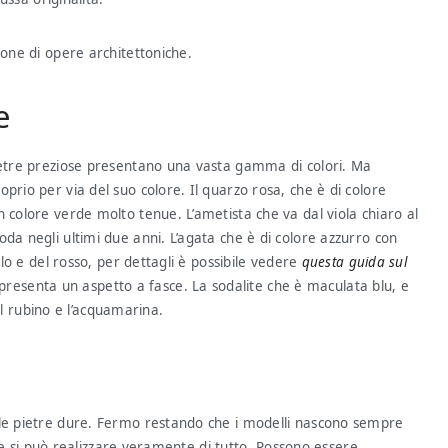
ione di opere architettoniche.
e
pietre preziose presentano una vasta gamma di colori. Ma
prio per via del suo colore. Il quarzo rosa, che è di colore
 colore verde molto tenue. L’ametista che va dal viola chiaro al
da negli ultimi due anni. L’agata che è di colore azzurro con
llo e del rosso, per dettagli è possibile vedere
questa guida sul
he presenta un aspetto a fasce. La sodalite che è maculata blu, e
 il rubino e l’acquamarina.
 le pietre dure. Fermo restando che i modelli nascono sempre
etre si può realizzare veramente di tutto. Possono essere