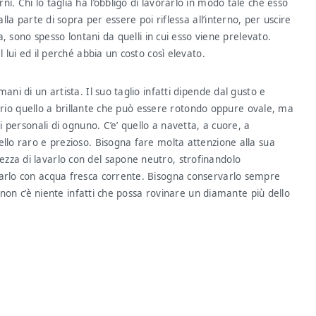
i. Chi lo taglia ha l’obbligo di lavorarlo in modo tale che esso
alla parte di sopra per essere poi riflessa all’interno, per uscire
ia, sono spesso lontani da quelli in cui esso viene prelevato.
 lui ed il perché abbia un costo così elevato.
ani di un artista. Il suo taglio infatti dipende dal gusto e
proprio quello a brillante che può essere rotondo oppure ovale, ma
i personali di ognuno. C’e’ quello a navetta, a cuore, a
ello raro e prezioso. Bisogna fare molta attenzione alla sua
zza di lavarlo con del sapone neutro, strofinandolo
varlo con acqua fresca corrente. Bisogna conservarlo sempre
: non c’è niente infatti che possa rovinare un diamante più dello