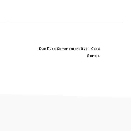
Next
Due Euro Commemorativi – Cosa
Post:
Sono »