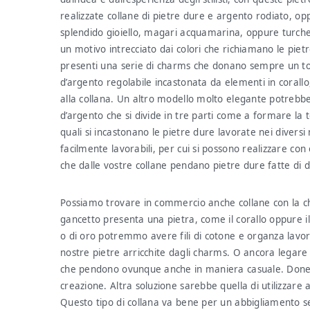
realizzate collane di pietre dure e argento rodiato, op
splendido gioiello, magari acquamarina, oppure turches
un motivo intrecciato dai colori che richiamano le pietr
presenti una serie di charms che donano sempre un toc
d’argento regolabile incastonata da elementi in coral
alla collana. Un altro modello molto elegante potrebbe e
d’argento che si divide in tre parti come a formare la 
quali si incastonano le pietre dure lavorate nei divers
facilmente lavorabili, per cui si possono realizzare co
che dalle vostre collane pendano pietre dure fatte di 
Possiamo trovare in commercio anche collane con la ch
gancetto presenta una pietra, come il corallo oppure il
o di oro potremmo avere fili di cotone e organza lavorat
nostre pietre arricchite dagli charms. O ancora legare a
che pendono ovunque anche in maniera casuale. Doner
creazione. Altra soluzione sarebbe quella di utilizzare al
Questo tipo di collana va bene per un abbigliamento s