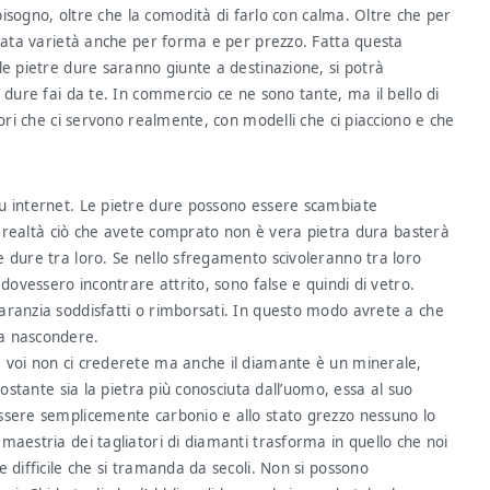
 bisogno, oltre che la comodità di farlo con calma. Oltre che per
riata varietà anche per forma e per prezzo. Fatta questa
le pietre dure saranno giunte a destinazione, si potrà
 dure fai da te. In commercio ce ne sono tante, ma il bello di
lori che ci servono realmente, con modelli che ci piacciono e che
u internet. Le pietre dure possono essere scambiate
in realtà ciò che avete comprato non è vera pietra dura basterà
 dure tra loro. Se nello sfregamento scivoleranno tra loro
dovessero incontrare attrito, sono false e quindi di vetro.
aranzia soddisfatti o rimborsati. In questo modo avrete a che
da nascondere.
 voi non ci crederete ma anche il diamante è un minerale,
nostante sia la pietra più conosciuta dall’uomo, essa al suo
ssere semplicemente carbonio e allo stato grezzo nessuno lo
maestria dei tagliatori di diamanti trasforma in quello che noi
 difficile che si tramanda da secoli. Non si possono