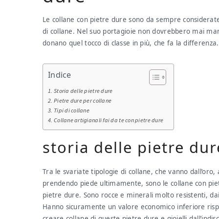
Le collane con pietre dure sono da sempre considerate 
di collane. Nel suo portagioie non dovrebbero mai manca
donano quel tocco di classe in più, che fa la differenza.
Indice
Storia delle pietre dure
Pietre dure per collane
Tipi di collane
Collane artigianali fai da te con pietre dure
storia delle pietre dur
Tra le svariate tipologie di collane, che vanno dall’oro, 
prendendo piede ultimamente, sono le collane con pie
pietre dure. Sono rocce e minerali molto resistenti, dai 
Hanno sicuramente un valore economico inferiore rispet
creare collane di queste pietre dure e gioielli dall’indisc