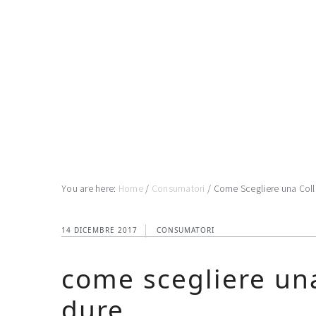
Skip
Skip
Skip
to
to
to
main
primary
footer
content
sidebar
You are here:
Home
/
Consumatori
/
Come Scegliere una Coll
14 DICEMBRE 2017
CONSUMATORI
come scegliere una
dure