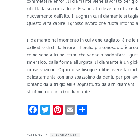
commettere errori. Il diamante viene lavorato per giorn
rifletta la sua unica luce. Essa infatti deve penetrare d
nuovamente dall’alto. I luoghi in cui il diamante si tagl
Questo vi fa capire il grosso lavoro che ruota intorno al
Il diamante nel momento in cui viene tagliato, è nelle m
dall’estro di chi lo lavora. Il taglio più conosciuto è 
ce ne sono altri bellissimi che vanno a soddisfare i gust
smeraldo, dalla forma allungata. Il diamante è un gioi
conservazione. Ogni mese bisognerebbe avere l’accorte
delicatamente con uno spazzolino da denti, per poi la
lontano da altri gioielli e soprattutto da altri diamanti
strofinio con un altro diamante.
Facebook
Twitter
Pinterest
Email
Condividi
CATEGORIES:
CONSUMATORI