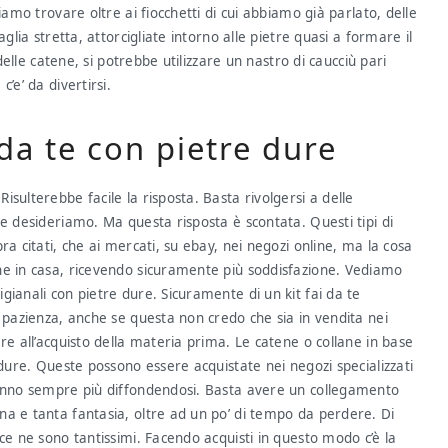
iamo trovare oltre ai fiocchetti di cui abbiamo già parlato, delle
glia stretta, attorcigliate intorno alle pietre quasi a formare il
 delle catene, si potrebbe utilizzare un nastro di caucciù pari
’e’ da divertirsi.
 da te con pietre dure
sulterebbe facile la risposta. Basta rivolgersi a delle
e desideriamo. Ma questa risposta è scontata. Questi tipi di
a citati, che ai mercati, su ebay, nei negozi online, ma la cosa
he in casa, ricevendo sicuramente più soddisfazione. Vediamo
ianali con pietre dure. Sicuramente di un kit fai da te
a pazienza, anche se questa non credo che sia in vendita nei
re all’acquisto della materia prima. Le catene o collane in base
 dure. Queste possono essere acquistate nei negozi specializzati
tanno sempre più diffondendosi. Basta avere un collegamento
na e tanta fantasia, oltre ad un po’ di tempo da perdere. Di
ce ne sono tantissimi. Facendo acquisti in questo modo c’è la