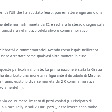
i dell’UE che ha adottato l’euro, può emettere ogni anno una
che delle normali monete da €2 e recherà lo stesso disegno sulla
ne consisterà nel motivo celebrativo o commemorativo
lebrativi o commemorativi. Avendo corso legale nell’intera
essere accettate come qualsiasi altra moneta in euro.
e queste particolari monete. La prima nazione è stata la Grecia
 ha distribuito una moneta raffigurante il discobolo di Mirone.
 di 4 anni, esistono diverse monete da 2 € commemorative,
vviamente!!!!).
 via del numero limitato di pezzi coniati (Il Principato di
Grace Kelly in soli 20.001 pezzi), altre invece sono molto