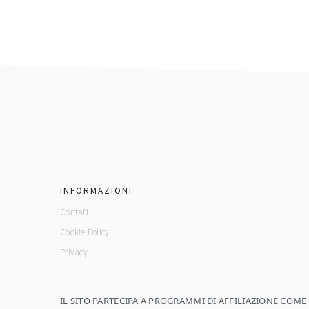
footer
INFORMAZIONI
Contatti
Cookie Policy
Privacy
IL SITO PARTECIPA A PROGRAMMI DI AFFILIAZIONE COM