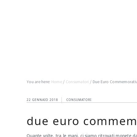
Skip
Skip
Skip
to
to
to
main
primary
footer
content
sidebar
You are here:
Home
/
Consumatori
/
Due Euro Commemorativ
22 GENNAIO 2018
CONSUMATORI
due euro commemo
Quante volte, tra le mani, ci siamo ritrovati monete da 2