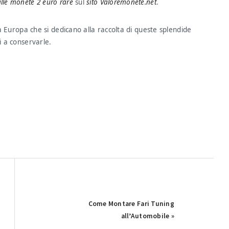
lle monete 2 euro rare
sul
sito Valoremonete.net
.
tta Europa che si dedicano alla raccolta di queste splendide
i a conservarle.
Next
Come Montare Fari Tuning
Post:
all’Automobile »