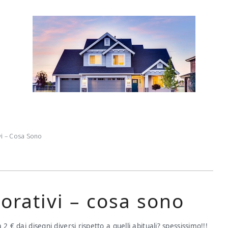
i – Cosa Sono
rativi – cosa sono
 € dai disegni diversi rispetto a quelli abituali? spessissimo!!!