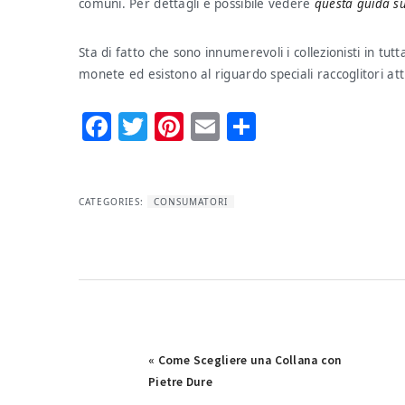
comuni. Per dettagli è possibile vedere
questa guida su
Sta di fatto che sono innumerevoli i collezionisti in tu
monete ed esistono al riguardo speciali raccoglitori att
Facebook
Twitter
Pinterest
Email
Condividi
CATEGORIES:
CONSUMATORI
Previous
« Come Scegliere una Collana con
Post:
Pietre Dure