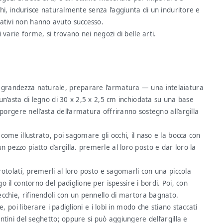
lchi, indurisce naturalmente senza l’aggiunta di un induritore e
tativi non hanno avuto successo.
i varie forme, si trovano nei negozi di belle arti.
a grandezza naturale, preparare l’armatura — una intelaiatura
e un’asta di legno di 30 x 2,5 x 2,5 cm inchiodata su una base
 sporgere nell’asta dell’armatura offriranno sostegno all’argilla
 come illustrato, poi sagomare gli occhi, il naso e la bocca con
n pezzo piatto d’argilla. premerle al loro posto e dar loro la
rrotolati, premerli al loro posto e sagomarli con una piccola
go il contorno del padiglione per ispessire i bordi. Poi, con
recchie, rifinendoli con un pennello di martora bagnato.
ie, poi liberare i padiglioni e i lobi in modo che stiano staccati
entini del seghetto; oppure si può aggiungere dell’argilla e