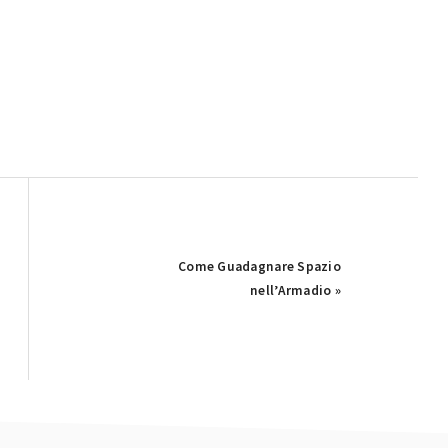
Next
Come Guadagnare Spazio
Post:
nell’Armadio »