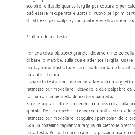
scolpire: è duttile quanto l’argilla per cottura o per ca
può essere recuperata e usata di nuovo se i primi ten
Gli attrezzi per scolpire, con punte e anelli di metallo d
Scultura di una testa
Per una testa piuttosto grande, diciamo un terzo dell
di base, o matrice. sulla quale aderisce l’argilla. Usar
piatta, come illustrato. Alcuni chiodi piantati e lasciati
durante il lavoro.
Lisciare la testa con il dorso della lama di un seghetto,
l’attrezzo per modellare. Ricavare le due palpebre da u
forma con un pennello di martora bagnato.
Fare le sopracciglia e le orecchie con pezzi di argilla a
spatola. Per le orecchie, stenderne un’altra striscia lun
l’attrezzo per modellare, eseguire i particolari delle o
Con un coltellino tagliar via l’argilla da dietro le orecch
dalla testa. Per delineare i capelli si possono usare i d