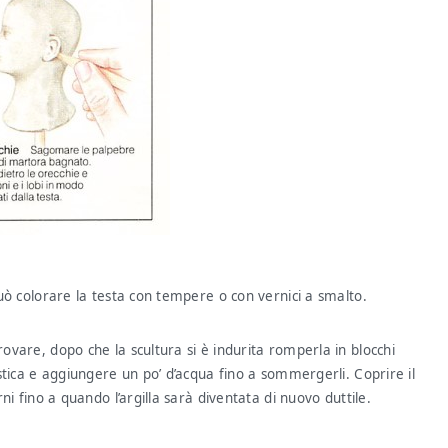
 può colorare la testa con tempere o con vernici a smalto.
rovare, dopo che la scultura si è indurita romperla in blocchi
lastica e aggiungere un po’ d’acqua fino a sommergerli. Coprire il
rni fino a quando l’argilla sarà diventata di nuovo duttile.