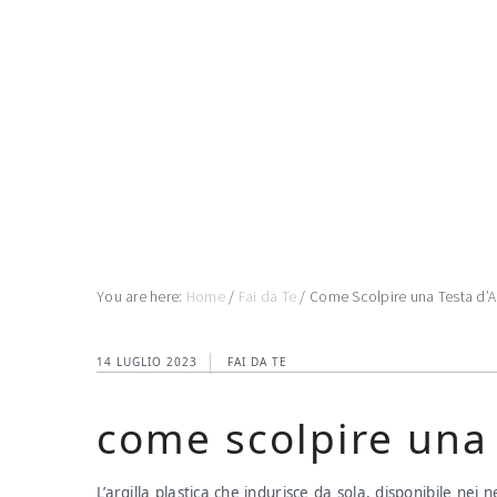
Skip
Skip
Skip
to
to
to
main
primary
footer
content
sidebar
You are here:
Home
/
Fai da Te
/
Come Scolpire una Testa d’Ar
14 LUGLIO 2023
FAI DA TE
come scolpire una 
L’argilla plastica che indurisce da sola, disponibile nei