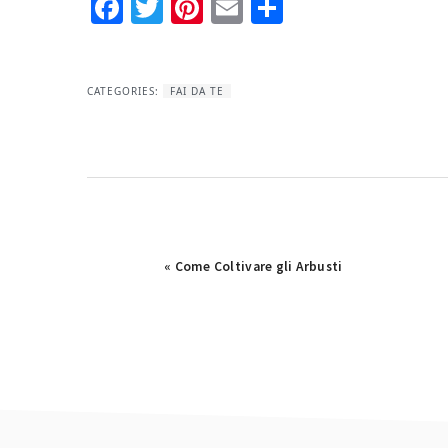
Facebook
Twitter
Pinterest
Email
Condividi
CATEGORIES:
FAI DA TE
Previous
« Come Coltivare gli Arbusti
Post: