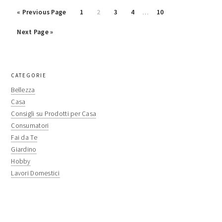
Interim
Go
Page
Page
Page
Page
Page
«
Previous Page
1
2
3
4
…
10
pages
to
Go
omitted
Next Page »
to
primary
CATEGORIE
sidebar
Bellezza
Casa
Consigli su Prodotti per Casa
Consumatori
Fai da Te
Giardino
Hobby
Lavori Domestici