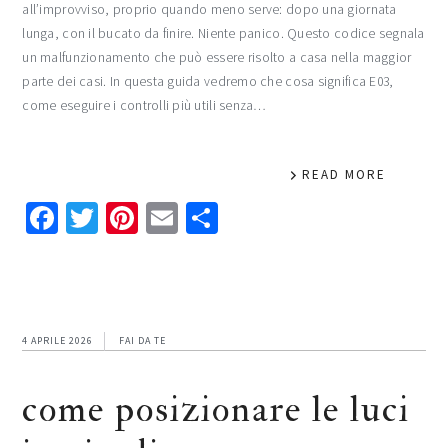
all’improvviso, proprio quando meno serve: dopo una giornata
lunga, con il bucato da finire. Niente panico. Questo codice segnala
un malfunzionamento che può essere risolto a casa nella maggior
parte dei casi. In questa guida vedremo che cosa significa E03,
come eseguire i controlli più utili senza…
READ MORE
Facebook
Twitter
Pinterest
Email
Condividi
4 APRILE 2026
FAI DA TE
come posizionare le luci