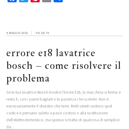
4 MAGGIO 2026
FAI DA TE
errore e18 lavatrice
bosch​​​ – come risolvere il
problema
Se la tua lavatrice Bosch mostra l’Errore E18, la macchina si ferma e
resta lì, con i panni bagnati e la pazienza che scende. Non è
necessariamente il disastro che temi. Molti utenti vedono quel
codice e pensano subito a pezzi costosi o alla sostituzione
dell’elettrodomestico, ma spesso si tratta di qualcosa di semplice
da…