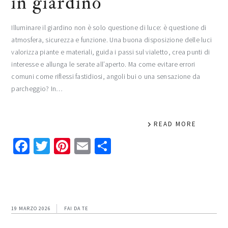
in giardino​
Illuminare il giardino non è solo questione di luce: è questione di
atmosfera, sicurezza e funzione. Una buona disposizione delle luci
valorizza piante e materiali, guida i passi sul vialetto, crea punti di
interesse e allunga le serate all’aperto. Ma come evitare errori
comuni come riflessi fastidiosi, angoli bui o una sensazione da
parcheggio? In…
READ MORE
Facebook
Twitter
Pinterest
Email
Condividi
19 MARZO 2026
FAI DA TE