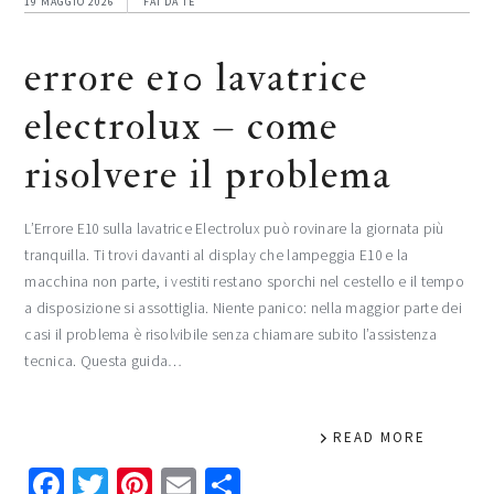
19 MAGGIO 2026
FAI DA TE
errore e10 lavatrice
electrolux​​​ – come
risolvere il problema
L’Errore E10 sulla lavatrice Electrolux può rovinare la giornata più
tranquilla. Ti trovi davanti al display che lampeggia E10 e la
macchina non parte, i vestiti restano sporchi nel cestello e il tempo
a disposizione si assottiglia. Niente panico: nella maggior parte dei
casi il problema è risolvibile senza chiamare subito l’assistenza
tecnica. Questa guida…
READ MORE
Facebook
Twitter
Pinterest
Email
Condividi