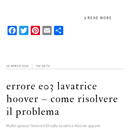
READ MORE
Facebook
Twitter
Pinterest
Email
Condividi
19 APRILE 2026
FAI DA TE
errore e03 lavatrice
hoover – come risolvere
il problema
Molto spesso l’errore E03 sulla lavatrice Hoover appare