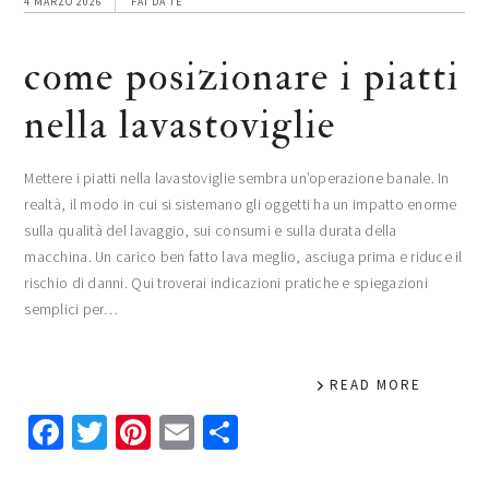
4 MARZO 2026
FAI DA TE
come posizionare i piatti
nella lavastoviglie​
Mettere i piatti nella lavastoviglie sembra un’operazione banale. In
realtà, il modo in cui si sistemano gli oggetti ha un impatto enorme
sulla qualità del lavaggio, sui consumi e sulla durata della
macchina. Un carico ben fatto lava meglio, asciuga prima e riduce il
rischio di danni. Qui troverai indicazioni pratiche e spiegazioni
semplici per…
READ MORE
Facebook
Twitter
Pinterest
Email
Condividi