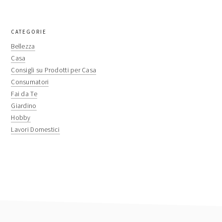
primary
CATEGORIE
sidebar
Bellezza
Casa
Consigli su Prodotti per Casa
Consumatori
Fai da Te
Giardino
Hobby
Lavori Domestici