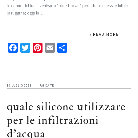
le canne dei fucili venivano “blue-brown” per ridurre riflessi e inibire
la ruggine; oggi la…
READ MORE
Facebook
Twitter
Pinterest
Email
Condividi
10 LUGLIO 2025
FAI DA TE
quale silicone utilizzare
per le infiltrazioni
d’acqua