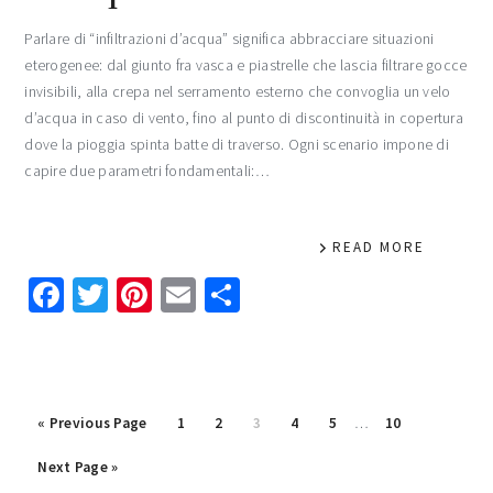
Parlare di “infiltrazioni d’acqua” significa abbracciare situazioni
eterogenee: dal giunto fra vasca e piastrelle che lascia filtrare gocce
invisibili, alla crepa nel serramento esterno che convoglia un velo
d’acqua in caso di vento, fino al punto di discontinuità in copertura
dove la pioggia spinta batte di traverso. Ogni scenario impone di
capire due parametri fondamentali:…
READ MORE
Facebook
Twitter
Pinterest
Email
Condividi
Interim
Go
Page
Page
Page
Page
Page
Page
«
Previous Page
1
2
3
4
5
…
10
pages
to
Go
omitted
Next Page »
to