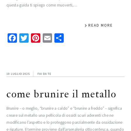
questa guida ti spiego come muoverti,…
READ MORE
Facebook
Twitter
Pinterest
Email
Condividi
10 LUGLIO 2025
FAI DA TE
come brunire il metallo
Brunire – o meglio, “brunire a caldo” e “brunire a freddo” – significa
creare sul metallo una pellicola di ossidi scuri aderenti che ne
modificano l’aspetto e lo proteggono parzialmente da ossidazione
e rigature. Il termine proviene dall’arsenaleria ottocentesca, quando