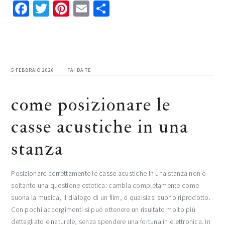
Facebook
Twitter
Pinterest
Email
Condividi
5 FEBBRAIO 2026
FAI DA TE
come posizionare le
casse acustiche in una
stanza​
Posizionare correttamente le casse acustiche in una stanza non è
soltanto una questione estetica: cambia completamente come
suona la musica, il dialogo di un film, o qualsiasi suono riprodotto.
Con pochi accorgimenti si può ottenere un risultato molto più
dettagliato e naturale, senza spendere una fortuna in elettronica. In