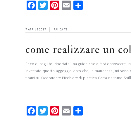
Facebook
Twitter
Pinterest
Email
Condividi
7 APRILE 2017
FAI DA TE
come realizzare un co
Ecco di seguito, riportata una guida che vi farà conoscere u
inventato questo aggeggio visto che, in mancanza, mi sono dov
tiramisù. Occorrente Bicchiere di plastica Carta da forno S
Facebook
Twitter
Pinterest
Email
Condividi