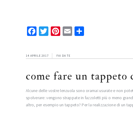
Facebook
Twitter
Pinterest
Email
Condividi
14 APRILE 2017
FAI DA TE
come fare un tappeto 
Alcune delle vostre lenzuola sono oramai usurate e non potet
spolverare: vengono strappate in fazzoletti più o meno grandi
altro, per esempio un tappeto? Per la realizzazione di un ta