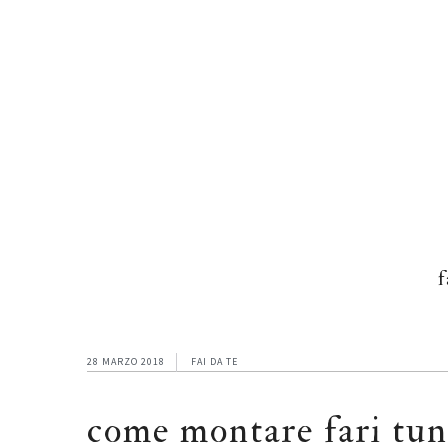
Skip
Skip
Skip
to
to
to
main
primary
footer
content
sidebar
f
28 MARZO 2018
FAI DA TE
come montare fari tun