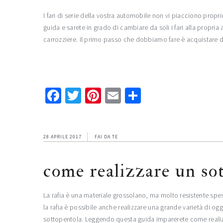
I fari di serie della vostra automobile non vi piacciono propri
guida e sarete in grado di cambiare da soli i fari alla propr
carrozziere. Il primo passo che dobbiamo fare è acquistare d
Facebook
Twitter
Pinterest
Email
Condividi
28 APRILE 2017
FAI DA TE
come realizzare un so
La rafia è una materiale grossolano, ma molto resistente spe
la rafia è possibile anche realizzare una grande varietà di ogge
sottopentola. Leggendo questa guida imparerete come realiz