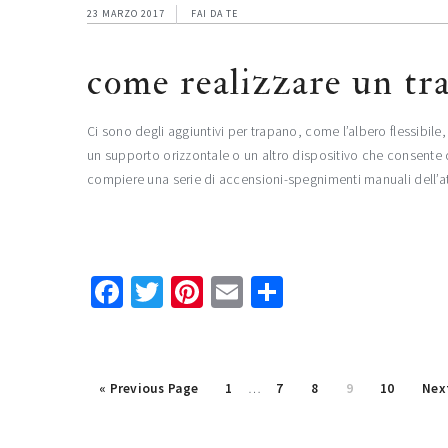
23 MARZO 2017
FAI DA TE
come realizzare un tra
Ci sono degli aggiuntivi per trapano, come l’albero flessibi
un supporto orizzontale o un altro dispositivo che consente d
compiere una serie di accensioni-spegnimenti manuali dell’a
Facebook
Twitter
Pinterest
Email
Condividi
Interim
Go
Page
Page
Page
Page
Page
Go
«
Previous Page
1
…
7
8
9
10
Nex
pages
to
to
omitted