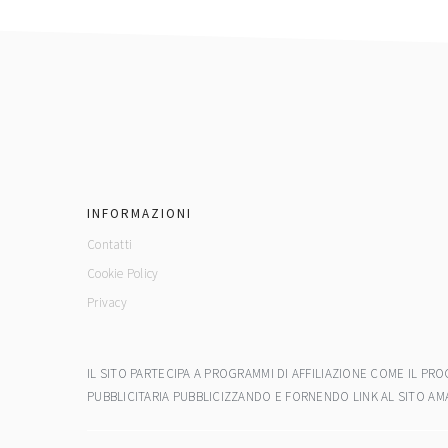
footer
INFORMAZIONI
Contatti
Cookie Policy
Privacy
IL SITO PARTECIPA A PROGRAMMI DI AFFILIAZIONE COME IL P
PUBBLICITARIA PUBBLICIZZANDO E FORNENDO LINK AL SITO AM