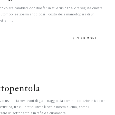
o? Volete cambiarli con due fari in stile tuning? Allora seguite questa
ia automobile risparmiando così il costo della manodopera di un
ei fari,…
READ MORE
ttopentola
sso usato sia per lavori di giardinaggio sia come decorazione. Ma con
ttistica, tra cui pratici utensili per la nostra cucina, come i
zare un sottopentola in rafia e sicuramente…