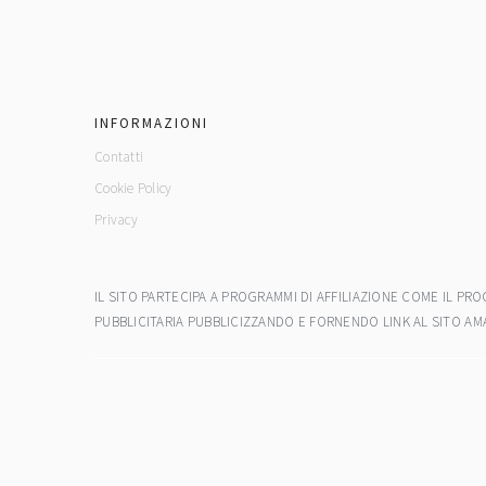
footer
INFORMAZIONI
Contatti
Cookie Policy
Privacy
IL SITO PARTECIPA A PROGRAMMI DI AFFILIAZIONE COME IL P
PUBBLICITARIA PUBBLICIZZANDO E FORNENDO LINK AL SITO AM