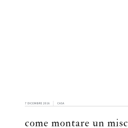
Skip
Skip
Skip
to
to
to
main
primary
footer
content
sidebar
7 DICEMBRE 2016
CASA
come montare un misc