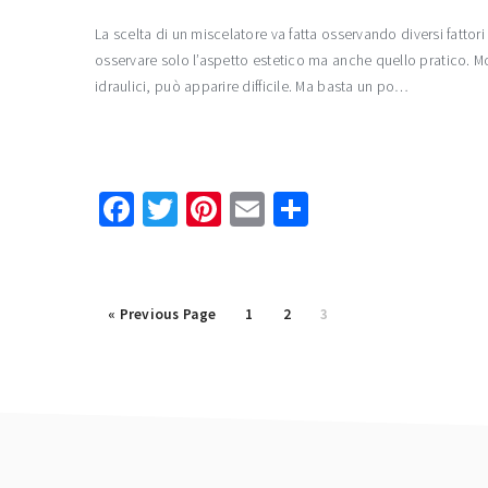
La scelta di un miscelatore va fatta osservando diversi fattori 
osservare solo l’aspetto estetico ma anche quello pratico. Mo
idraulici, può apparire difficile. Ma basta un po…
Facebook
Twitter
Pinterest
Email
Condividi
Go
Page
Page
Page
«
Previous Page
1
2
3
to